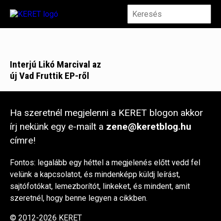
Interjú Likó Marcival az
új Vad Fruttik EP-ről
Ha szeretnél megjelenni a KERET blogon akkor
írj nekünk egy e-mailt a
zene@keretblog.hu
címre!
Fontos: legalább egy héttel a megjelenés előtt vedd fel
velünk a kapcsolatot, és mindenképp küldj leírást,
sajtófotókat, lemezborítót, linkeket, és mindent, amit
szeretnél, hogy benne legyen a cikkben.
© 2012-2026 KERET