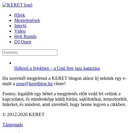
Hírek
Megjelenések
Interjú
Video
Heti Bontás
DJ Open
Háború a fejekben – a Gnú free jazz katarzisa
Ha szeretnél megjelenni a KERET blogon akkor írj nekünk egy e-
mailt a
zene@keretblog.hu
címre!
Fontos: legalább egy héttel a megjelenés előtt vedd fel velünk a
kapcsolatot, és mindenképp küldj leírást, sajtófotókat, lemezborítót,
linkeket, és mindent, amit szeretnél, hogy benne legyen a cikkben.
© 2012-2026 KERET
Támogatás