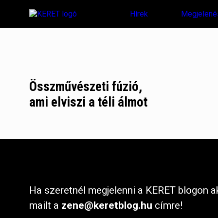
Hírek
Megjelené
Összművészeti fúzió,
ami elviszi a téli álmot
Ha szeretnél megjelenni a KERET blogon ak
mailt a
zene@keretblog.hu
címre!