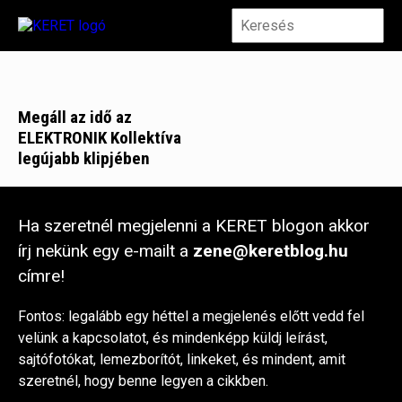
Megáll az idő az
ELEKTRONIK Kollektíva
legújabb klipjében
Ha szeretnél megjelenni a KERET blogon akkor
írj nekünk egy e-mailt a
zene@keretblog.hu
címre!
Fontos: legalább egy héttel a megjelenés előtt vedd fel
velünk a kapcsolatot, és mindenképp küldj leírást,
sajtófotókat, lemezborítót, linkeket, és mindent, amit
szeretnél, hogy benne legyen a cikkben.