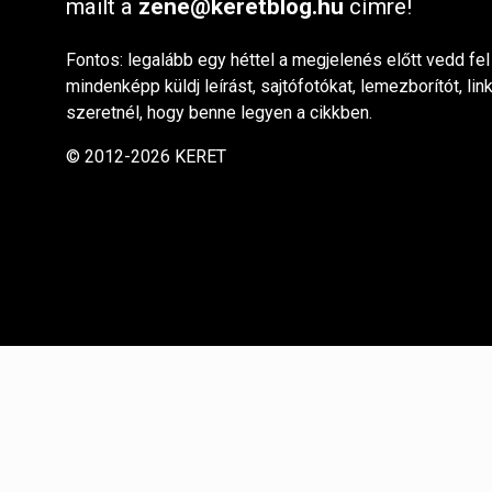
mailt a
zene@keretblog.hu
címre!
Fontos: legalább egy héttel a megjelenés előtt vedd fel
mindenképp küldj leírást, sajtófotókat, lemezborítót, lin
szeretnél, hogy benne legyen a cikkben.
© 2012-2026 KERET