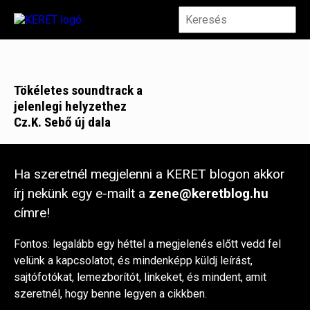
Tökéletes soundtrack a
jelenlegi helyzethez
Cz.K. Sebő új dala
Ha szeretnél megjelenni a KERET blogon akkor
írj nekünk egy e-mailt a
zene@keretblog.hu
címre!
Fontos: legalább egy héttel a megjelenés előtt vedd fel
velünk a kapcsolatot, és mindenképp küldj leírást,
sajtófotókat, lemezborítót, linkeket, és mindent, amit
szeretnél, hogy benne legyen a cikkben.