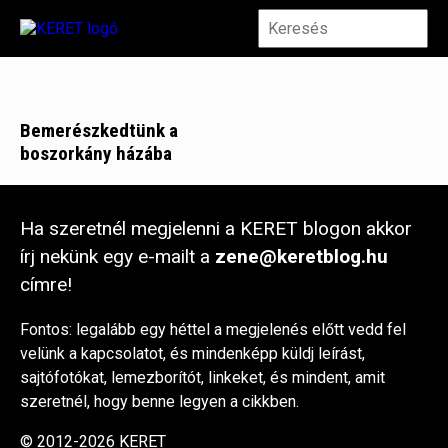
Bemerészkedtünk a
boszorkány házába
Ha szeretnél megjelenni a KERET blogon akkor
írj nekünk egy e-mailt a
zene@keretblog.hu
címre!
Fontos: legalább egy héttel a megjelenés előtt vedd fel
velünk a kapcsolatot, és mindenképp küldj leírást,
sajtófotókat, lemezborítót, linkeket, és mindent, amit
szeretnél, hogy benne legyen a cikkben.
© 2012-2026 KERET