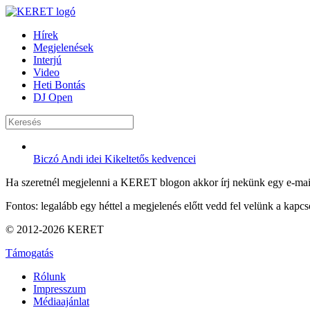
Hírek
Megjelenések
Interjú
Video
Heti Bontás
DJ Open
Biczó Andi idei Kikeltetős kedvencei
Ha szeretnél megjelenni a KERET blogon akkor írj nekünk egy e-mai
Fontos: legalább egy héttel a megjelenés előtt vedd fel velünk a kapcso
© 2012-2026 KERET
Támogatás
Rólunk
Impresszum
Médiaajánlat