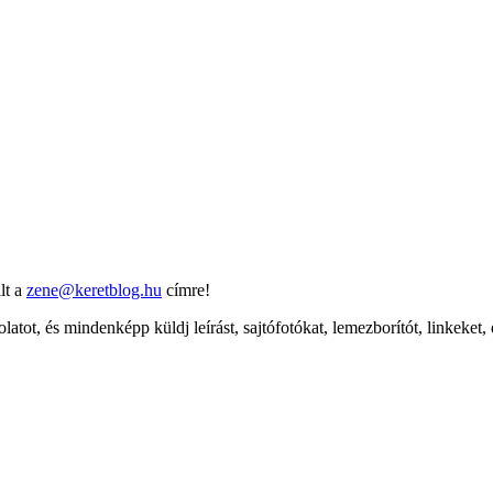
lt a
zene@keretblog.hu
címre!
latot, és mindenképp küldj leírást, sajtófotókat, lemezborítót, linkeket