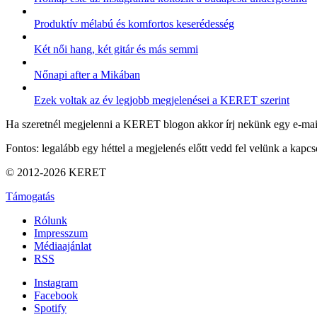
Produktív mélabú és komfortos keserédesség
Két női hang, két gitár és más semmi
Nőnapi after a Mikában
Ezek voltak az év legjobb megjelenései a KERET szerint
Ha szeretnél megjelenni a KERET blogon akkor írj nekünk egy e-mai
Fontos: legalább egy héttel a megjelenés előtt vedd fel velünk a kapcso
© 2012-2026 KERET
Támogatás
Rólunk
Impresszum
Médiaajánlat
RSS
Instagram
Facebook
Spotify