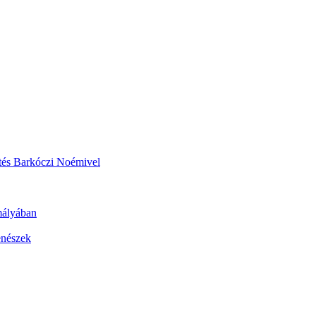
etés Barkóczi Noémivel
mályában
enészek