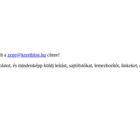
lt a
zene@keretblog.hu
címre!
latot, és mindenképp küldj leírást, sajtófotókat, lemezborítót, linkeket