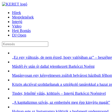
Hírek
Megjelenések
Interjú
Video
Heti Bontás
DJ Open
„Ez egy változás, de nem érzed, hogy valójában az” – beszélg
Másfél év után új dallal jelentkezett Barkóczi Noémi
Magányosan egy kényelmesen zsúfolt belvárosi házibuli félho
Közös akcióval szolidarítanak a sztrájkoló tanárokkal a hazai z
Tinder, felnőtté válás, költözés – Interjú Barkóczi Noémivel
„A kapitalizmus szívás, az emberiség meg épp kinyírja magát”
Holnap este az Instagramra költözik a budapesti underground