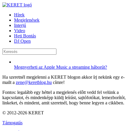
Hírek
Megjelenések
Interjú
Video
Heti Bontás
DJ Open
Megnyerheti az Apple Music a streaming háborút?
Ha szeretnél megjelenni a KERET blogon akkor írj nekünk egy e-
mailt a
zene@keretblog.hu
címre!
Fontos: legalább egy héttel a megjelenés előtt vedd fel velünk a
kapcsolatot, és mindenképp küldj leírást, sajtófotókat, lemezborítót,
linkeket, és mindent, amit szeretnél, hogy benne legyen a cikkben.
© 2012-2026 KERET
Támogatás