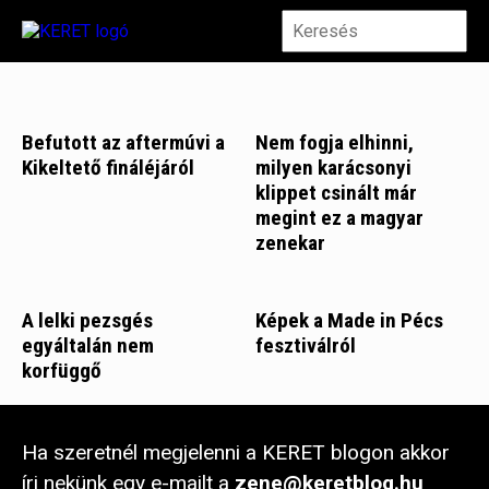
Befutott az aftermúvi a
Nem fogja elhinni,
Kikeltető fináléjáról
milyen karácsonyi
klippet csinált már
megint ez a magyar
zenekar
A lelki pezsgés
Képek a Made in Pécs
egyáltalán nem
fesztiválról
korfüggő
Ha szeretnél megjelenni a KERET blogon akkor
írj nekünk egy e-mailt a
zene@keretblog.hu