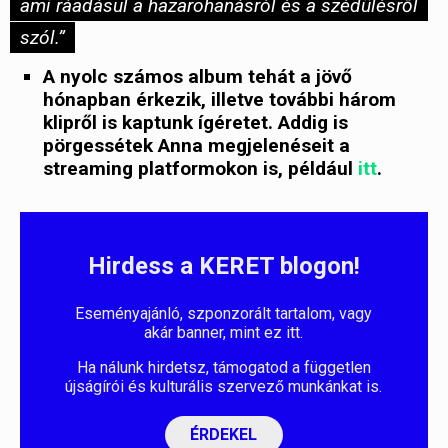
ami ráadásul a hazarohanásról és a szédülésről
szól.”
A nyolc számos album tehát a jövő
hónapban érkezik, illetve további három
klipről is kaptunk ígéretet. Addig is
pörgessétek Anna megjelenéseit a
streaming platformokon is, például
itt
.
Hirdess a KERET blogon!
Eseményajánló, szponzorált tartalom, vagy
akár banner, mint ez itt.
Ha nálunk hirdetsz, támogatod a független
újságírói és kulturális szervező munkánkat is.
ÉRDEKEL