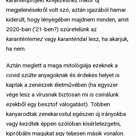
karanténprojekt
kifejezéshez mikor új
megjelenésekről volt szó, aztán igazából hamar
kiderült, hogy lényegében majdnem minden, amit
2020-ban (’21-ben?) szüretelünk az
karanténlemez
vagy
karanténdal
lesz, ha akarjuk,
ha nem.
Aztán meglett a maga mitológiája ezeknek a
covid szülte anyagoknak és érdekes helyet is
kaptak a zenészek életművében (ha egyszer
vége lesz a vírusnak biztosan mi is csinálunk
ezekből egy besztof válogatást). Többen
kanyarodtak zenekarostul egészen új irányokba
vagy kezdtek éppen szólóban kísérletezgetni,
kipróbálni magukat egy teljesen másik vonalon.