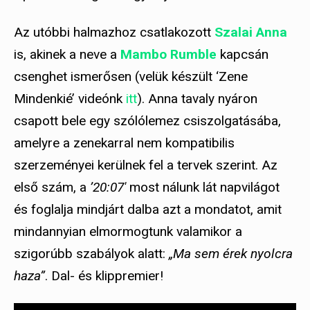
Az utóbbi halmazhoz csatlakozott
Szalai Anna
is, akinek a neve a
Mambo Rumble
kapcsán
csenghet ismerősen (velük készült ‘Zene
Mindenkié’ videónk
itt
). Anna tavaly nyáron
csapott bele egy szólólemez csiszolgatásába,
amelyre a zenekarral nem kompatibilis
szerzeményei kerülnek fel a tervek szerint. Az
első szám, a
’20:07′
most nálunk lát napvilágot
és foglalja mindjárt dalba azt a mondatot, amit
mindannyian elmormogtunk valamikor a
szigorúbb szabályok alatt:
„Ma sem érek nyolcra
haza”
. Dal- és klippremier!