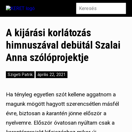
A kijárási korlátozás
himnuszával debütál Szalai
Anna szólóprojektje
Szigeti Patrik
április 22, 2021
Ha tényleg egyetlen szót kellene aggatnom a
magunk mögött hagyott szerencsétlen másfél
évre, biztosan a
karantén
jönne először a
nyelvemre. Először óvatosan nyúltam csak a