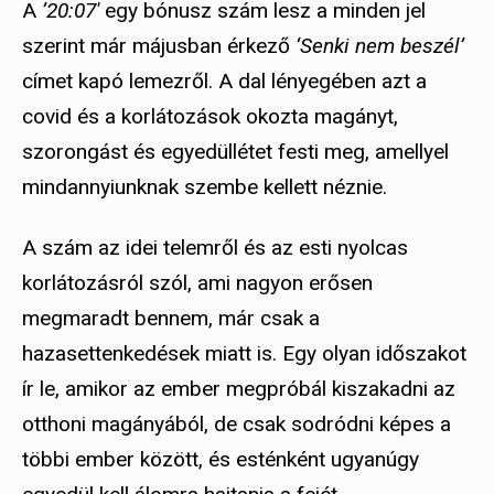
A
’20:07′
egy bónusz szám lesz a minden jel
szerint már májusban érkező
‘Senki nem beszél’
címet kapó lemezről. A dal lényegében azt a
covid és a korlátozások okozta magányt,
szorongást és egyedüllétet festi meg, amellyel
mindannyiunknak szembe kellett néznie.
A szám az idei telemről és az esti nyolcas
korlátozásról szól, ami nagyon erősen
megmaradt bennem, már csak a
hazasettenkedések miatt is. Egy olyan időszakot
ír le, amikor az ember megpróbál kiszakadni az
otthoni magányából, de csak sodródni képes a
többi ember között, és esténként ugyanúgy