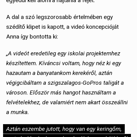
egyedül kell álomra hajtania a fejét.
A dal a szó legszorosabb értelmében egy
szédítő klipet is kapott, a videó koncepcióját
Anna így bontotta ki:
„A videót eredetileg egy iskolai projektemhez
készítettem. Kíváncsi voltam, hogy néz ki egy
hazautam a banyatankom kerekéről, aztán
végigcibáltam a szigszalagos-GoPros taligát a
városon. Először más hangot használtam a
felvételekhez, de valamiért nem akart összeállni
a munka.
Aztán eszembe jutott, hogy van egy keringőm,