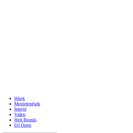
Hírek
Megjelenések
Interjú
Video
Heti Bontás
DJ Open