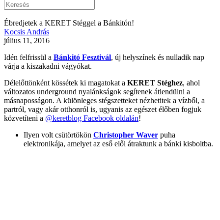
Ébredjetek a KERET Stéggel a Bánkitón!
Kocsis András
július 11, 2016
Idén felfrissül a
Bánkitó Fesztivál
, új helyszínek és nulladik nap
várja a kiszakadni vágyókat.
Délelőttönként kössétek ki magatokat a
KERET Stéghez
, ahol
változatos underground nyalánkságok segítenek átlendülni a
másnaposságon.
A különleges stégszetteket nézhetitek a vízből, a
partról, vagy akár otthonról is, ugyanis az egészet élőben fogjuk
közvetíteni a
@keretblog Facebook oldalán
!
Ilyen volt csütörtökön
Christopher Waver
puha
elektronikája, amelyet az eső elől átraktunk a bánki kisboltba.