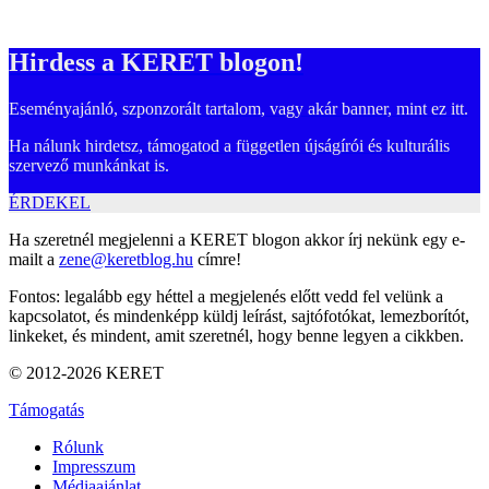
Hirdess a KERET blogon!
Eseményajánló, szponzorált tartalom, vagy akár banner, mint ez itt.
Ha nálunk hirdetsz, támogatod a független újságírói és kulturális
szervező munkánkat is.
ÉRDEKEL
Ha szeretnél megjelenni a KERET blogon akkor írj nekünk egy e-
mailt a
zene@keretblog.hu
címre!
Fontos: legalább egy héttel a megjelenés előtt vedd fel velünk a
kapcsolatot, és mindenképp küldj leírást, sajtófotókat, lemezborítót,
linkeket, és mindent, amit szeretnél, hogy benne legyen a cikkben.
© 2012-2026 KERET
Támogatás
Rólunk
Impresszum
Médiaajánlat