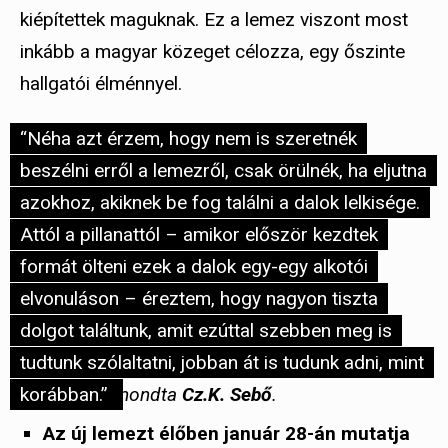
kiépítettek maguknak. Ez a lemez viszont most
inkább a magyar közeget célozza, egy őszinte
hallgatói élménnyel.
“Néha azt érzem, hogy nem is szeretnék
beszélni erről a lemezről, csak örülnék, ha eljutna
azokhoz, akiknek be fog találni a dalok lelkisége.
Attól a pillanattól – amikor először kezdtek
formát ölteni ezek a dalok egy-egy alkotói
elvonuláson – éreztem, hogy nagyon tiszta
dolgot találtunk, amit ezúttal szebben meg is
tudtunk szólaltatni, jobban át is tudunk adni, mint
korábban.”
mondta
Cz.K. Sebő
.
Az új lemezt élőben január 28-án mutatja