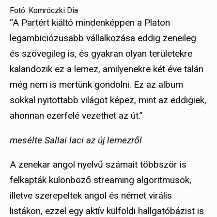
Fotó: Komróczki Dia
“A Partért kiáltó mindenképpen a Platon
legambiciózusabb vállalkozása eddig zeneileg
és szövegileg is, és gyakran olyan területekre
kalandozik ez a lemez, amilyenekre két éve talán
még nem is mertünk gondolni. Ez az album
sokkal nyitottabb világot képez, mint az eddigiek,
ahonnan ezerfelé vezethet az út.”
mesélte Sallai laci az új lemezről
A zenekar angol nyelvű számait többször is
felkapták különböző streaming algoritmusok,
illetve szerepeltek angol és német virális
listákon, ezzel egy aktív külföldi hallgatóbázist is