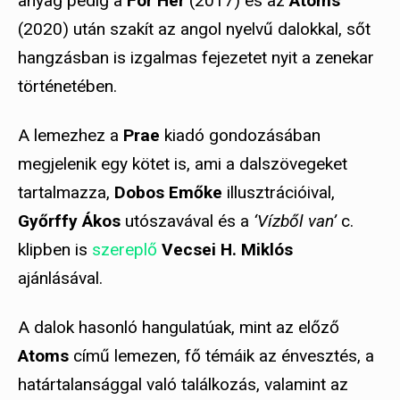
anyag pedig a
For Her
(2017) és az
Atoms
(2020) után szakít az angol nyelvű dalokkal, sőt
hangzásban is izgalmas fejezetet nyit a zenekar
történetében.
A lemezhez a
Prae
kiadó gondozásában
megjelenik egy kötet is, ami a dalszövegeket
tartalmazza,
Dobos Emőke
illusztrációival,
Győrffy Ákos
utószavával és a
‘Vízből van’
c.
klipben is
szereplő
Vecsei
H.
Miklós
ajánlásával.
A dalok hasonló hangulatúak, mint az előző
Atoms
című lemezen, fő témáik az énvesztés, a
határtalansággal való találkozás, valamint az