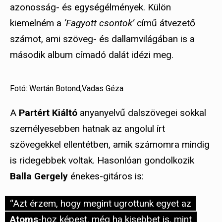
azonosság- és egységélmények. Külön
kiemelném a
‘Fagyott csontok’
című átvezető
számot, ami szöveg- és dallamvilágában is a
második album címadó dalát idézi meg.
Fotó: Wertán Botond,Vadas Géza
A
Partért Kiáltó
anyanyelvű dalszövegei sokkal
személyesebben hatnak az angolul írt
szövegekkel ellentétben, amik számomra mindig
is ridegebbek voltak. Hasonlóan gondolkozik
Balla Gergely
énekes-gitáros is:
“Azt érzem, hogy megint ugrottunk egyet az
Atoms
-hoz képest, még ha kisebbet is, mint