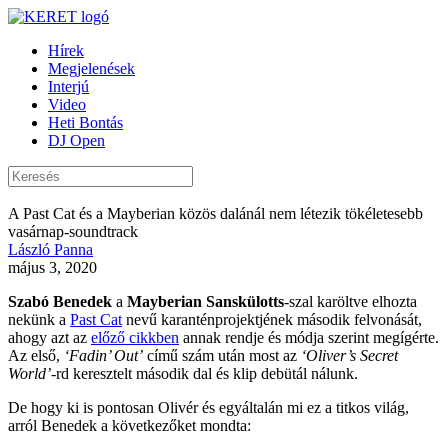
Hírek
Megjelenések
Interjú
Video
Heti Bontás
DJ Open
A Past Cat és a Mayberian közös dalánál nem létezik tökéletesebb
vasárnap-soundtrack
László Panna
május 3, 2020
Szabó Benedek
a
Mayberian Sanskülotts
-szal karöltve elhozta
nekünk a
Past Cat
nevű karanténprojektjének második felvonását,
ahogy azt az
előző cikkben
annak rendje és módja szerint megígérte.
Az első,
‘Fadin’ Out’
című szám után most az
‘Oliver’s Secret
World’
-rd keresztelt második dal és klip debütál nálunk.
De hogy ki is pontosan Olivér és egyáltalán mi ez a titkos világ,
arról Benedek a következőket mondta: