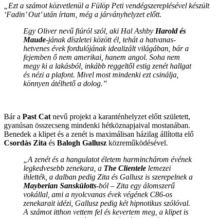
„Ezt a számot közvetlenül a
Fülöp Peti vendégszereplésével készült
‘Fadin’ Out’ után írtam, még a járványhelyzet előtt.
Egy Oliver nevű fiúról szól, aki Hal Ashby
Harold és
Maude
-jának díszletei között él, tehát a hatvanas-
hetvenes évek fordulójának idealizált világában, bár a
fejemben ő nem amerikai, hanem angol. Soha nem
megy ki a lakásból, inkább reggeltől estig zenét hallgat
és nézi a plafont. Mivel most mindenki ezt csinálja,
könnyen átélhető a dolog.”
Bár a
Past Cat
nevű projekt a karanténhelyzet előtt született,
gyanúsan összecseng mindenki hétköznapjaival mostanában.
Benedek a klipet és a zenét is maximálisan házilag állította elő
Csordás Zita
és
Balogh Gallusz
közreműködésével.
„A zenét és a hangulatot életem harminchárom évének
legkedvesebb zenekara, a
The Clientele
lemezei
ihlették, a dalban pedig Zita és Gallusz is szerepelnek a
Mayberian Sanskülotts
-ból – Zita egy álomszerű
vokállal, ami a nyolcvanas évek végének C86-os
zenekarait idézi, Gallusz pedig két hipnotikus szólóval.
A számot itthon vettem fel és kevertem meg, a klipet is