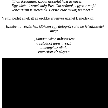
itthon forgattam, szóval abszolút házi az egész.
Egyébként lesznek még Past Cat-számok, egyszer majd
koncertezni is szeretnék. Persze csak akkor, ha lehet.”
Végül pedig álljék itt az örökké érvényes üzenet Benedektől:
„Ezekben a vészterhes időkben egy dologról soha ne feledkezzetek
meg:
„Minden vízbe mártott test
a súlyából annyit veszt,
amennyi az általa
kiszorított víz súlya.”