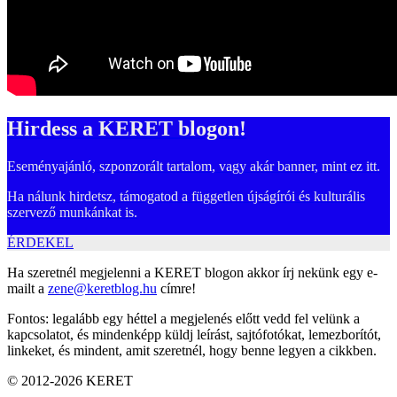
Hirdess a KERET blogon!
Eseményajánló, szponzorált tartalom, vagy akár banner, mint ez itt.
Ha nálunk hirdetsz, támogatod a független újságírói és kulturális
szervező munkánkat is.
ÉRDEKEL
Ha szeretnél megjelenni a KERET blogon akkor írj nekünk egy e-
mailt a
zene@keretblog.hu
címre!
Fontos: legalább egy héttel a megjelenés előtt vedd fel velünk a
kapcsolatot, és mindenképp küldj leírást, sajtófotókat, lemezborítót,
linkeket, és mindent, amit szeretnél, hogy benne legyen a cikkben.
© 2012-2026 KERET