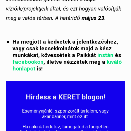
vízióik/projektjeik által, és ezt hogyan valósítják
meg a valós térben.
A határidő
május 23
.
Ha megjött a kedvetek a jelentkezéshez,
vagy csak lecsekkolnátok majd a kész
munkákat, kövessétek a
Paikkát
instán
és
facebookon
, illetve nézzétek meg a
kiváló
honlapot
is!
Hirdess a KERET blogon!
Eseményajánló, szponzorált tartalom, vagy
akár banner, mint ez itt.
Ha nálunk hirdetsz, támogatod a független