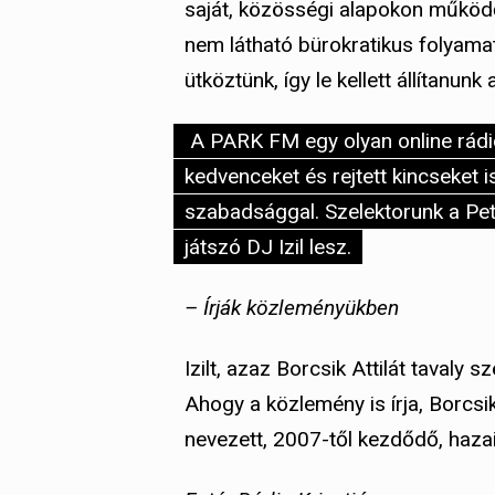
saját, közösségi alapokon működő 
nem látható bürokratikus folyamat
ütköztünk, így le kellett állítanunk
A PARK FM egy olyan online rádi
kedvenceket és rejtett kincseket is
szabadsággal. Szelektorunk a Pe
játszó DJ Izil lesz.
– Írják közleményükben
Izilt, azaz Borcsik Attilát tavaly 
Ahogy a közlemény is írja, Borcsi
nevezett, 2007-től kezdődő, hazai