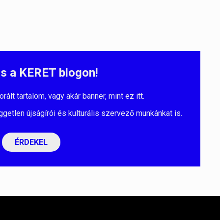
s a KERET blogon!
lt tartalom, vagy akár banner, mint ez itt.
ggetlen újságírói és kulturális szervező munkánkat is.
ÉRDEKEL