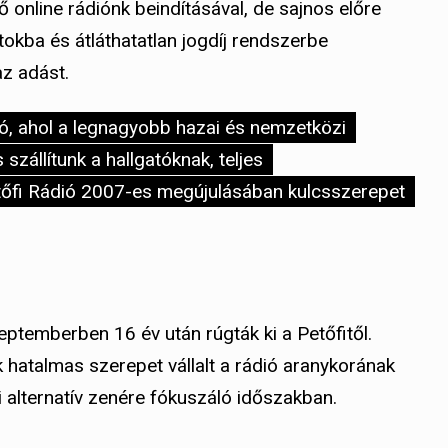
online rádiónk beindításával, de sajnos előre
okba és átláthatatlan jogdíj rendszerbe
 az adást.
ó, ahol a legnagyobb hazai és nemzetközi
 szállítunk a hallgatóknak, teljes
tőfi Rádió 2007-es megújulásában kulcsszerepet
szeptemberben 16 év után rúgták ki a Petőfitől.
k hatalmas szerepet vállalt a rádió aranykorának
 alternatív zenére fókuszáló időszakban.