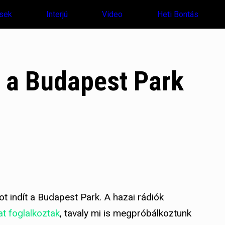
sek
Interjú
Video
Heti Bontás
t a Budapest Park
ot indít a Budapest Park. A hazai rádiók
t foglalkoztak
, tavaly mi is megpróbálkoztunk