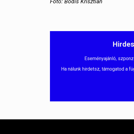
Fotó: Bódis Krisztián
Hirdes
Eseményajánló, szponzorá
Ha nálunk hirdetsz, támogatod a fü