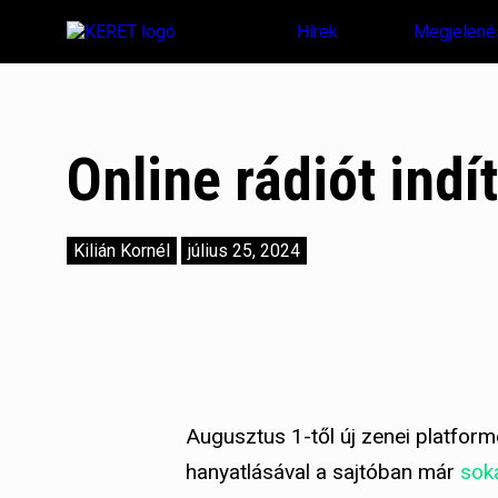
Hírek
Megjelené
Online rádiót indí
Kilián Kornél
július 25, 2024
Augusztus 1-től új zenei platform
hanyatlásával a sajtóban már
soka