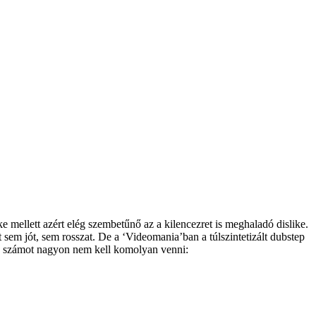
ike mellett azért elég szembetűnő az a kilencezret is meghaladó dislike.
sem jót, sem rosszat. De a ‘Videomania’ban a túlszintetizált dubstep
 a számot nagyon nem kell komolyan venni: