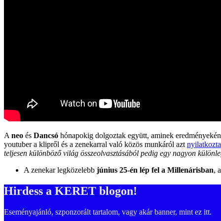
A
neo
és
Dancsó
hónapokig dolgoztak együtt, aminek eredményeként k
youtuber a klipről és a zenekarral való közös munkáról azt
nyilatkozta
teljesen különböző világ összeolvasztásából pedig egy nagyon különle
A zenekar legközelebb
június 25-én lép fel a Millenárisban
, 
Hirdess a KERET blogon!
Eseményajánló, szponzorált tartalom, vagy akár banner, mint ez itt.