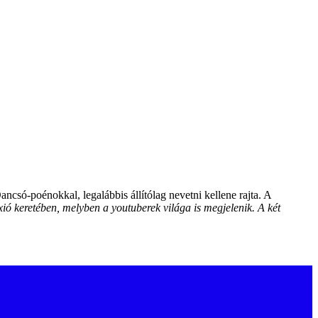
só-poénokkal, legalábbis állítólag nevetni kellene rajta. A
xió keretében, melyben a youtuberek világa is megjelenik.
A két