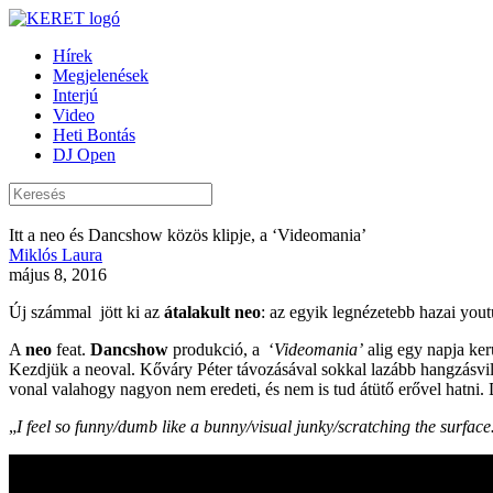
Hírek
Megjelenések
Interjú
Video
Heti Bontás
DJ Open
Itt a neo és Dancshow közös klipje, a ‘Videomania’
Miklós Laura
május 8, 2016
Új számmal jött ki az
átalakult neo
: az egyik legnézetebb hazai you
A
neo
feat.
Dancshow
produkció, a ‘
Videomania’
alig egy napja kerü
Kezdjük a neoval. Kőváry Péter távozásával sokkal lazább hangzásvi
vonal valahogy nagyon nem eredeti, és nem is tud átütő erővel hatni
„
I feel so funny/dumb like a bunny/visual junky/scratching the surfa