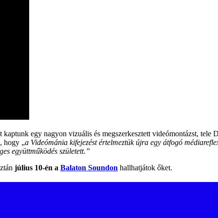
aptunk egy nagyon vizuális és megszerkesztett videómontázst, tele Danc
, hogy „
a Videómánia kifejezést értelmeztük újra egy átfogó médiarefle
ges együttműködés született.”
aztán
július 10-én a
Balaton Soundon
hallhatjátok őket.