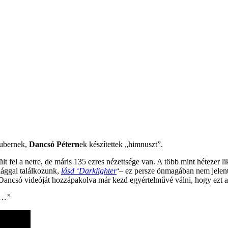
tubernek,
Dancsó Pétern
ek készítettek „himnuszt”.
lt fel a netre, de máris 135 ezres nézettsége van. A több mint hétezer l
lággal találkozunk,
lásd ‘Darklighter
‘
– ez persze önmagában nem jelent 
. Dancsó videóját hozzápakolva már kezd egyértelművé válni, hogy ezt
ce…”