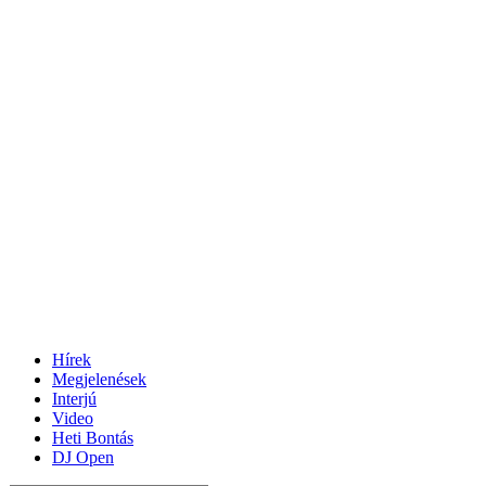
Hírek
Megjelenések
Interjú
Video
Heti Bontás
DJ Open