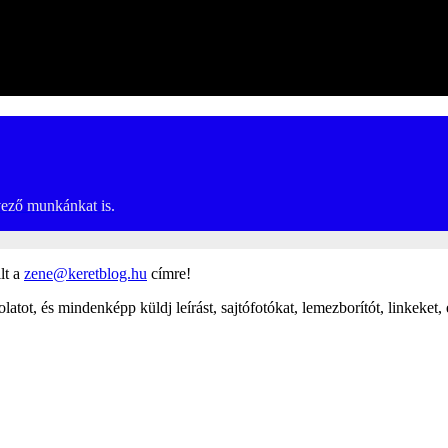
rvező munkánkat is.
lt a
zene@keretblog.hu
címre!
latot, és mindenképp küldj leírást, sajtófotókat, lemezborítót, linkeket