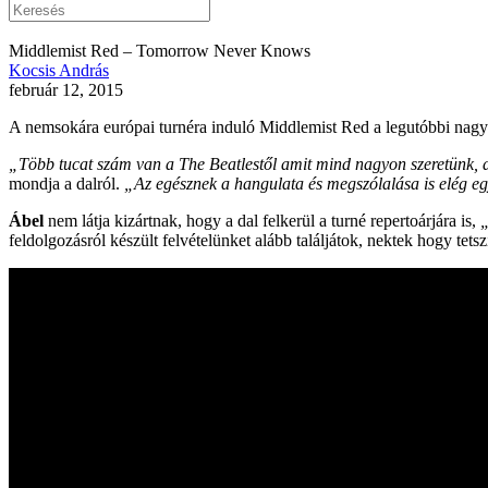
Middlemist Red – Tomorrow Never Knows
Kocsis András
február 12, 2015
A nemsokára európai turnéra induló Middlemist Red a legutóbbi nag
„Több tucat szám van a The Beatlestől amit mind nagyon szeretünk, de
mondja a dalról.
„Az egésznek a hangulata és megszólalása is elég eg
Ábel
nem látja kizártnak, hogy a dal felkerül a turné repertoárjára is,
„
feldolgozásról készült felvételünket alább találjátok, nektek hogy tetsz