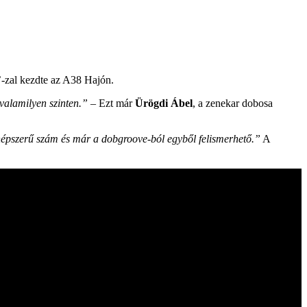
-zal kezdte az A38 Hajón.
 valamilyen szinten.”
– Ezt már
Ürögdi Ábel
, a zenekar dobosa
g népszerű szám és már a dobgroove-ból egyből felismerhető.”
A