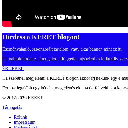
Hirdess a KERET blogon!
Eseményajánló, szponzorált tartalom, vagy akár banner, mint ez itt.
Ha nálunk hirdetsz, támogatod a független újságírói és kulturális sze
ÉRDEKEL
Ha szeretnél megjelenni a KERET blogon akkor írj nekünk egy e-mai
Fontos: legalább egy héttel a megjelenés előtt vedd fel velünk a kapcso
© 2012-2026 KERET
Támogatás
Rólunk
Impresszum
Médiaajánlat