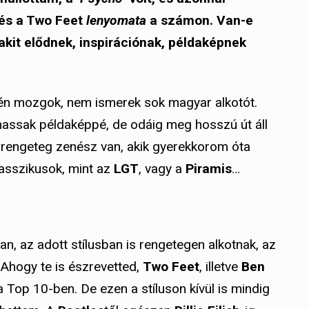
és a Two Feet
lenyomata
a számon. Van-e
kit elődnek, inspirációnak, példaképnek
én mozgok, nem ismerek sok magyar alkotót.
hassak példaképpé, de odáig meg hosszú út áll
rengeteg zenész van, akik gyerekkorom óta
lasszikusok, mint az
LGT
, vagy a
Piramis
…
, az adott stílusban is rengetegen alkotnak, az
 Ahogy te is észrevetted,
Two Feet
, illetve
Ben
op 10-ben. De ezen a stíluson kívül is mindig