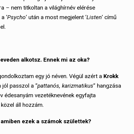
a – nem titkoltan a világhírnév elérése
 a ‘
Psycho
‘ után a most megjelent ‘
Listen
‘ című
el.
neveden alkotsz. Ennek mi az oka?
gondolkoztam egy jó néven. Végül azért a
Krokk
 jól passzol a “
pattanós, karizmatikus
” hangzása
név édesanyám vezetéknevének egyfajta
g közel áll hozzám.
 amiben ezek a számok születtek?