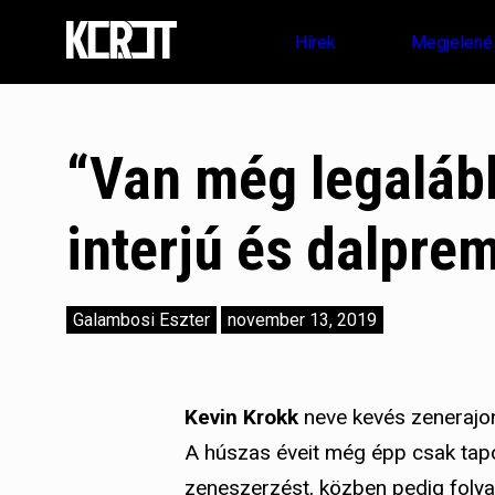
Hírek
Megjelené
“Van még legalább
interjú és dalprem
Galambosi Eszter
november 13, 2019
Kevin Krokk
neve kevés zenerajo
A húszas éveit még épp csak tap
zeneszerzést, közben pedig folya