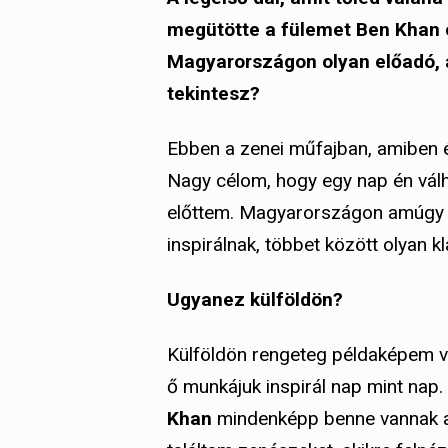
megütötte a fülemet Ben Khan 
Magyarországon olyan előadó, a
tekintesz?
Ebben a zenei műfajban, amiben 
Nagy célom, hogy egy nap én vál
előttem. Magyarországon amúgy 
inspirálnak, többet között olyan k
Ugyanez külföldön?
Külföldön rengeteg példaképem van
ő munkájuk inspirál nap mint nap.
Khan
mindenképp benne vannak a T