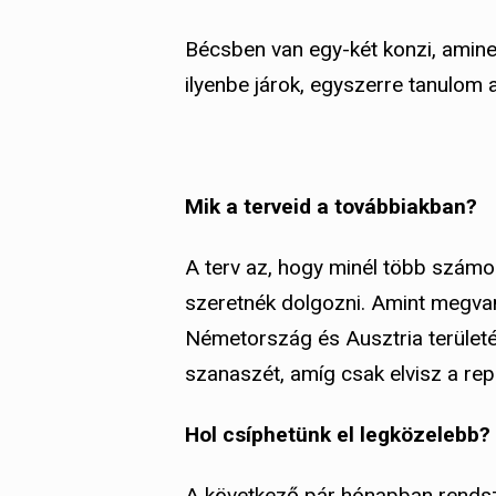
Bécsben van egy-két konzi, amine
ilyenbe járok, egyszerre tanulom 
Mik a terveid a továbbiakban?
A terv az, hogy minél több számo
szeretnék dolgozni. Amint megv
Németország és Ausztria területé
szanaszét, amíg csak elvisz a re
Hol csíphetünk el legközelebb?
A következő pár hónapban rendsze