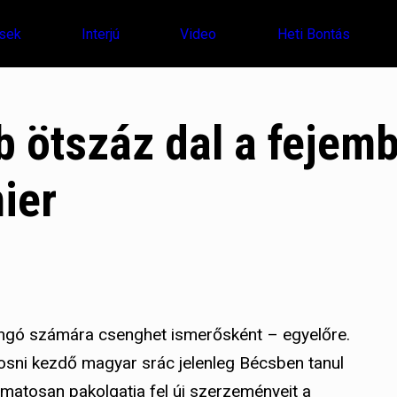
sek
Interjú
Video
Heti Bontás
 ötszáz dal a fejem
ier
ngó számára csenghet ismerősként – egyelőre.
osni kezdő magyar srác jelenleg Bécsben tanul
matosan pakolgatja fel új szerzeményeit a