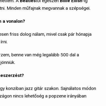
zhettem. A
Beatles
től egészen
Billie Eilish
-ig
tni. Minden műfajnak megvannak a szépségei.
n a vonalon?
esen friss dolog nálam, mivel csak pár hónapja
rni.
 érzem, benne van még legalább 500 dal a
 jönniük.
neszerzést?
gy konziban jazz gitár szakon. Sajnálatos módon
szágon nincs lehetőség a popzene irányában