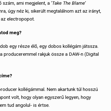
ő szám, ami megjelent, a ‘
Take The Blame’
ra, úgy néz ki, sikerült megtalálnom azt az irányt,
 az electropopot.
tatod meg?
 A dob egy része élő, egy dobos kollégám játssza.
et a produceremmel rakjuk össze a DAW-n (Digital
 címe?
producer kollégámmal. Nem akartunk túl hosszú
mpont volt, hogy olyan egyszerű legyen, hogy
 tud angolul- is értse.