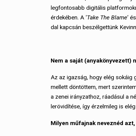
legfontosabb digitális platformokr
érdekében. A ‘
Take The Blame
‘ és
dal kapcsán beszélgettünk Kevinn
Nem a saját (anyakönyvezett) 
Az az igazság, hogy elég sokáig 
mellett döntöttem, mert szerintem
a zenei irányzathoz, ráadásul a 
lerövidítése, így érzelmileg is elé
Milyen műfajnak neveznéd azt,