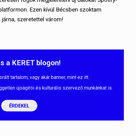
 platformon.
Ezen kívül Bécsben szoktam
 járna, szeretettel várom!
s a KERET blogon!
lt tartalom, vagy akár banner, mint ez itt.
ggetlen újságírói és kulturális szervező munkánkat is.
ÉRDEKEL