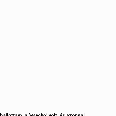
hallottam, a ‘
Psycho
‘ volt, és azonnal