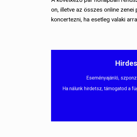
on, illetve az összes online zenei
koncertezni, ha esetleg valaki arra
Hirdes
Eseményajánló, szponzorá
Ha nálunk hirdetsz, támogatod a fü