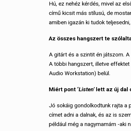
Hú, ez nehéz kérdés, mivel az els
című kicsit más stílusú, de mostan
amiben igazán ki tudok teljesedni,
Az összes hangszert te szólal
A gitárt és a szintit én játszom.
A többi hangszert, illetve effekt
Audio Workstation) belül.
Miért pont ‘
Listen’
lett az új dal
Jó sokáig gondolkodtunk rajta a 
címet adni a dalnak, és az is sze
például még a nagymamám -aki nem