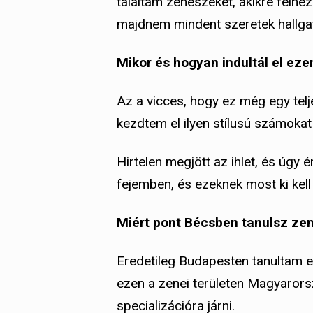
találtam zenészeket, akikre felné
majdnem mindent szeretek hallga
Mikor és hogyan indultál el eze
Az a vicces, hogy ez még egy telj
kezdtem el ilyen stílusú számokat í
Hirtelen megjött az ihlet, és úgy
fejemben, és ezeknek most ki kell
Miért pont Bécsben tanulsz ze
Eredetileg Budapesten tanultam e
ezen a zenei területen Magyaror
specializációra járni.