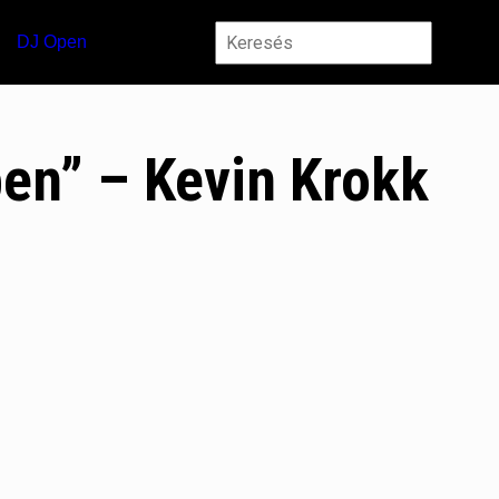
DJ Open
ben” – Kevin Krokk