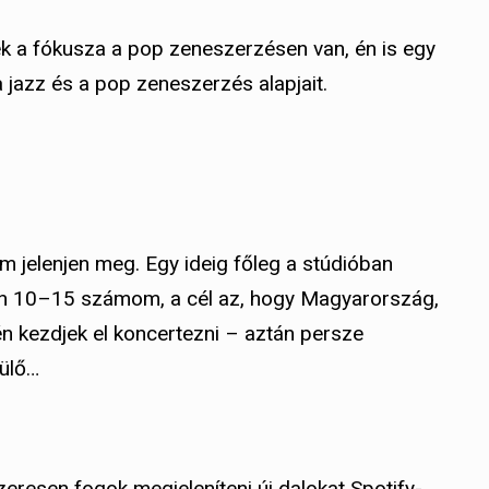
k a fókusza a pop zeneszerzésen van, én is egy
a jazz és a pop zeneszerzés alapjait.
m jelenjen meg. Egy ideig főleg a stúdióban
an 10–15 számom, a cél az, hogy Magyarország,
n kezdjek el koncertezni – aztán persze
pülő…
resen fogok megjeleníteni új dalokat Spotify-