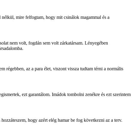
d nélkül, mire felfogtam, hogy mit csinálok magammal és a
csolat nem volt, fogdán sem volt zárkatársam. Lényegében
társadalomba.
 régebben, az a para élet, viszont vissza tudtam térni a normális
egismertek, ezt garantálom. Imádok tombolni zenékre és ezt szerintem
 hozzáteszem, hogy azért elég hamar be fog következni az a terv.