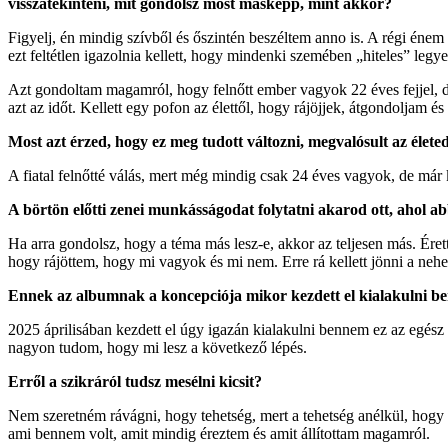
visszatekinteni, mit gondolsz most másképp, mint akkor?
Figyelj, én mindig szívből és őszintén beszéltem anno is. A régi énem
ezt feltétlen igazolnia kellett, hogy mindenki szemében „hiteles” leg
Azt gondoltam magamról, hogy felnőtt ember vagyok 22 éves fejjel, 
azt az időt. Kellett egy pofon az élettől, hogy rájöjjek, átgondoljam 
Most azt érzed, hogy ez meg tudott változni, megvalósult az életed
A fiatal felnőtté válás, mert még mindig csak 24 éves vagyok, de már k
A börtön előtti zenei munkásságodat folytatni akarod ott, ahol ab
Ha arra gondolsz, hogy a téma más lesz-e, akkor az teljesen más. Éret
hogy rájöttem, hogy mi vagyok és mi nem. Erre rá kellett jönni a neh
Ennek az albumnak a koncepciója mikor kezdett el kialakulni benn
2025 áprilisában kezdett el úgy igazán kialakulni bennem ez az egész 
nagyon tudom, hogy mi lesz a következő lépés.
Erről a szikráról tudsz mesélni kicsit?
Nem szeretném rávágni, hogy tehetség, mert a tehetség anélkül, hogy 
ami bennem volt, amit mindig éreztem és amit állítottam magamról.