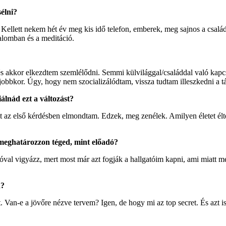
sélni?
 Kellett nekem hét év meg kis idő telefon, emberek, meg sajnos a csalá
alomban és a meditáció.
és akkor elkezdtem szemlélődni. Semmi külvilággal/családdal való kap
a jobbkor. Úgy, hogy nem szocializálódtam, vissza tudtam illeszkedni a 
lnád ezt a változást?
 az első kérdésben elmondtam. Edzek, meg zenélek. Amilyen életet éltem
y meghatározzon téged, mint előadó?
val vigyázz, mert most már azt fogják a hallgatóim kapni, ami miatt m
d?
Van-e a jövőre nézve tervem? Igen, de hogy mi az top secret. És azt is