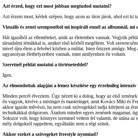
Azt érzed, hogy ezt most jobban megtudod mutatni?
Azt érzem most, kérlek szépen, hogy azon az úton járok, ahol ezt ki t
Vizuális és zenei szempontból mi inspirált ennél az albumnál, mi
Hát igazából az ellentéteket, amik az életemben vannak. Vegyük péld
társadalmi témákkal is, amiket első kézből megéltem. Volt szerencsé
mivel újra élem a felvétel közben a múltat. Isten őrizzen amúgy. Meg
ugyanolyan élethelyzetben vannak, mint amilyenben én voltam.
Szeretnél példát mutatni a történeteddel?
Igen.
Az elmondottak alapján a lemez készítése egy érzelmileg intenzív 
Minden percét élveztem. Úgy nézett ki a dolog, hogy az első zenének
én vagyok, kivéve a mixinget és masteringet, amit Kovács Miki és F
akkor igazán művészi, ha nem csak szövegekkel tudja kifejteni az érz
technikákkal dolgozom. Átadom minden egyes zenének magamat, úgy tol
Sokszor volt, hogy könnyes szemmel vettem fel valamit, de utána az 
mély dolgokról rappeltem, egyáltalán nem a régi szituk.
Akkor ezeket a szövegeket freestyle nyomtad?