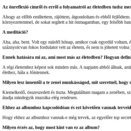
Az önreflexió címről és erről a folyamatról az életedben tudsz me
Ahogy az előbb említettem, rájöttem, átgondoltam és ebből fejlődtem.
környezetemmel, de sokat segített a hit önmagamban, egy felsőbb hat
A meditáció?
Aha, aha, bent. Volt egy másfél hónap, amikor csak egyedül voltam, 
száznyolcvan fokos fordulatot vett az életem, és nem is jöhetett voln
Ennek hatására mi az, ami most más az életedben? Hogyan definiá
A régi életemhez képest sok minden más. A napjaim abból állnak, amit
élethez, hála a Jóistennek.
Milyen lesz innentől a te zenei munkásságod, mit szeretnél, hog
Kiemelkedő, összeszedett és tiszta. Megtaláltam magam a zenében, szó
átadja mindegyik muzsika elég rendesen.
Ehhez az albumhoz kapcsolódóan és ezt követően vannak tervei
Hogy ehhez az albumhoz vannak-e még tervek, az egyelőre top secret. 
Milyen érzés az, hogy most kint van ez az album?