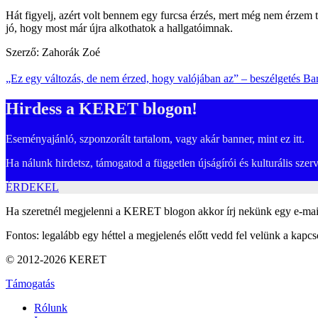
Hát figyelj, azért volt bennem egy furcsa érzés, mert még nem érzem
jó, hogy most már újra alkothatok a hallgatóimnak.
Szerző: Zahorák Zoé
„Ez egy változás, de nem érzed, hogy valójában az” – beszélgetés B
Hirdess a KERET blogon!
Eseményajánló, szponzorált tartalom, vagy akár banner, mint ez itt.
Ha nálunk hirdetsz, támogatod a független újságírói és kulturális sze
ÉRDEKEL
Ha szeretnél megjelenni a KERET blogon akkor írj nekünk egy e-mai
Fontos: legalább egy héttel a megjelenés előtt vedd fel velünk a kapcso
© 2012-2026 KERET
Támogatás
Rólunk