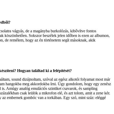
tedből?
csolatra vágyás, de a magányba burkolózás, kibővítve fontos
nak köszönhetően. Sokszor beszélek jelen időben is ezen az albumon,
jon, de remélem, hogy az én történetem segít másoknak, akik
észíteni? Hogyan találtad ki a felépítését?
áltam, sound dizájnoltam, szóval az egész alkotói folyamat most már
óbáltam hangokba meg akkordokba írni. Úgy gondolom, hogy egy zenész
l is. Amúgy analóg emulációs szintiket csavarok, és sampling
zalékban csak leülök a mikrofon elé, és azt tolom, amit a zene kér.
gy az embernek gombóc van a torkában. Egy szó, mint száz: eléggé