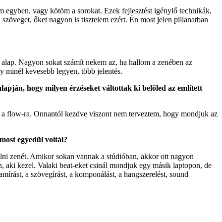
 egyben, vagy kötöm a sorokat. Ezek fejlesztést igénylő technikák,
szöveget, őket nagyon is tisztelem ezért. Én most jelen pillanatban
ott alap. Nagyon sokat számít nekem az, ha hallom a zenében az
y minél kevesebb legyen, több jelentés.
pján, hogy milyen érzéseket váltottak ki belőled az említett
m a flow-ra. Onnantól kezdve viszont nem terveztem, hogy mondjuk az
most egyedül voltál?
nálni zenét. Amikor sokan vannak a stúdióban, akkor ott nagyon
, aki kezel. Valaki beat-eket csinál mondjuk egy másik laptopon, de
mírást, a szövegírást, a komponálást, a hangszerelést, sound