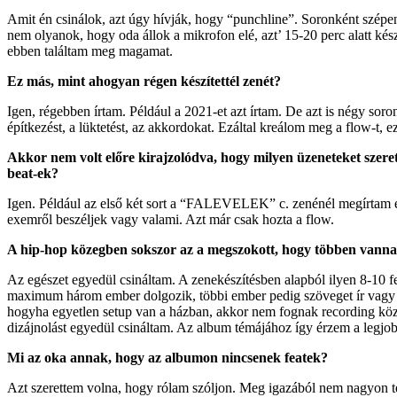
Amit én csinálok, azt úgy hívják, hogy “punchline”. Soronként szépe
nem olyanok, hogy oda állok a mikrofon elé, azt’ 15-20 perc alatt kés
ebben találtam meg magamat.
Ez más, mint ahogyan régen készítettél zenét?
Igen, régebben írtam. Például a 2021-et azt írtam. De azt is négy sor
építkezést, a lüktetést, az akkordokat. Ezáltal kreálom meg a flow-t,
Akkor nem volt előre kirajzolódva, hogy milyen üzeneteket szeret
beat-ek?
Igen. Például az első két sort a “FALEVELEK” c. zenénél megírtam e
exemről beszéljek vagy valami. Azt már csak hozta a flow.
A hip-hop közegben sokszor az a megszokott, hogy többen vannak 
Az egészet egyedül csináltam. A zenekészítésben alapból ilyen 8-10 f
maximum három ember dolgozik, többi ember pedig szöveget ír vagy lóg
hogyha egyetlen setup van a házban, akkor nem fognak recording közben
dizájnolást egyedül csináltam. Az album témájához így érzem a legjob
Mi az oka annak, hogy az albumon nincsenek featek?
Azt szerettem volna, hogy rólam szóljon. Meg igazából nem nagyon 