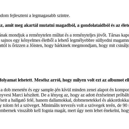
udom fejleszteni a legmagasabb szintre.
 az, amit meg akartál mutatni magadból, a gondolataidból és az éle
ának mondjuk a reménytelen múltat és a reményteljes jövőt. Társas kap
m sajnos egy kényelmes életből a lehető legmélyebbre süllyedni magam
 attól is őrizzen a Jóisten, hogy bárkinek megmondjam, hogy mit csinál
folyamat lehetett
.
Mesélsz arról, hogy milyen volt ezt az albumot elk
 a dob menetén és egy sample-jén kívül minden zenei alapot én kompon
enyvesi Marci készített. De a lényeg az, hogy az adott érzéseimet pr
éseit a hallgató felé, hanem dallamokkal, dobmenetekkel és akkordokka
om fel a szöveget. Minimális tervezés volt a szövegek terén, de 90 szá
embernek visszább kell fognia magát, mert úgy nem lehet énekelni, ho