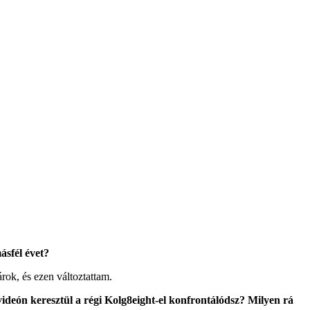
ásfél évet?
rok, és ezen változtattam.
videón keresztül a régi Kolg8eight-el konfrontálódsz? Milyen rá