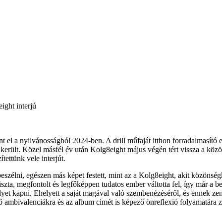
ight interjú
nt el a nyilvánosságból 2024-ben. A drill műfaját itthon forradalmasító
be került. Közel másfél év után Kolg8eight május végén tért vissza a kö
ettünk vele interjút.
 beszélni, egészen más képet festett, mint az a Kolg8eight, akit közönsé
zta, megfontolt és legfőképpen tudatos ember váltotta fel, így már a be
lyet kapni. Ehelyett a saját magával való szembenézéséről, és ennek zen
évő ambivalenciákra és az album címét is képező önreflexió folyamatára z