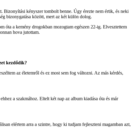
tt. Bizonyítási kényszer tombolt benne. Úgy érezte nem értik, és neki
ség bizonygatása között, mert az két külön dolog.
orom óta a kemény drogokban mozogtam egészen 22-ig. Elvesztettem
 honnan hova jutottam.
ezet kezdődik?
eszéltem az életemről és ez most sem fog változni. Az más kérdés,
l ehhez a szakmához. Eltelt két nap az album kiadása óta és már
san elértem arra a szintre, hogy ki tudjam fejleszteni magamban azt,