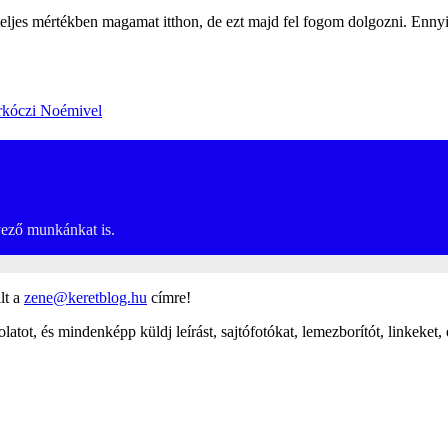
 teljes mértékben magamat itthon, de ezt majd fel fogom dolgozni. Enn
arkóczi Noémivel
rvező munkánkat is.
lt a
zene@keretblog.hu
címre!
latot, és mindenképp küldj leírást, sajtófotókat, lemezborítót, linkeket