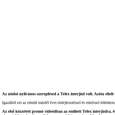
Az utolsó nyilvános szereplésed a Telex interjúd volt. Azóta eltelt
Igazából ezt az elmúlt másfél évet önfejlesztéssel és edzéssel töltött
Az első közzétett promó videódban az említett Telex interjúdra, é