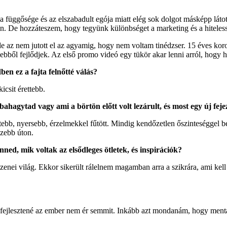
 a függősége és az elszabadult egója miatt elég sok dolgot másképp láto
yen. De hozzáteszem, hogy tegyünk különbséget a marketing és a hiteles
de az nem jutott el az agyamig, hogy nem voltam tinédzser. 15 éves k
és ebből fejlődjek. Az első promo videó egy tükör akar lenni arról, hogy
ben ez a fajta felnőtté válás?
icsit érettebb.
bahagytad vagy ami a börtön előtt volt lezárult, és most egy új fej
tebb, nyersebb, érzelmekkel fűtött. Mindig kendőzetlen őszinteséggel b
ezebb úton.
ed, mik voltak az elsődleges ötletek, és inspirációk?
zenei világ. Ekkor sikerült rálelnem magamban arra a szikrára, ami kel
fejlesztené az ember nem ér semmit. Inkább azt mondanám, hogy mentáli