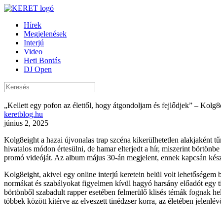
Hírek
Megjelenések
Interjú
Video
Heti Bontás
DJ Open
„Kellett egy pofon az élettől, hogy átgondoljam és fejlődjek” – Kolg8e
keretblog.hu
június 2, 2025
Kolg8eight a hazai újvonalas trap szcéna kikerülhetetlen alakjaként tű
hivatalos módon értesülni, de hamar elterjedt a hír, miszerint börtön
promó videóját. Az album május 30-án megjelent, ennek kapcsán készít
Kolg8eight, akivel egy online interjú keretein belül volt lehetőségem
normákat és szabályokat figyelmen kívül hagyó harsány előadót egy tis
börtönből szabadult rapper esetében felmerülő klisés témák fognak he
többek között kitérve az elveszett tinédzser korra, az életében jelenl