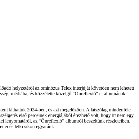
 előadó helyzetéről az ominózus Telex interjúját követően nem lehetett
zösségi médiába, és közzétette közelgő “Önreflexió” c. albumának
gként láthattuk 2024-ben, és azt megelőzően. A látszólag mindenféle
szélgetés első perceinek energiájából érezhető volt, hogy itt nem egy
ei lenyomatáról, az “Önreflexió” albumról beszéltünk részleteiben,
enei és lelki síkon egyaránt.