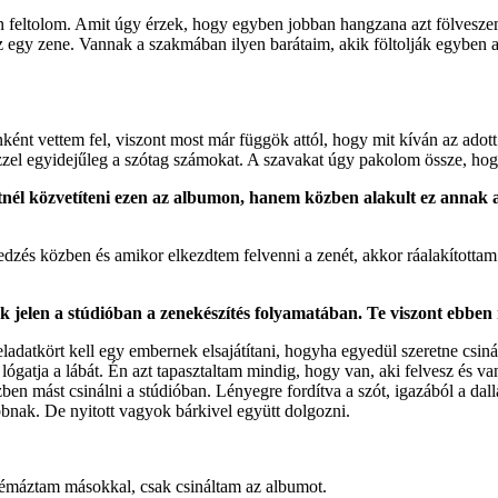
n feltolom. Amit úgy érzek, hogy egyben jobban hangzana azt fölveszem
z egy zene. Vannak a szakmában ilyen barátaim, akik föltolják egyben a 
onként vettem fel, viszont most már függök attól, hogy mit kíván az ad
 ezzel egyidejűleg a szótag számokat. A szavakat úgy pakolom össze, hog
nél közvetíteni ezen az albumon, hanem közben alakult ez annak ala
dzés közben és amikor elkezdtem felvenni a zenét, akkor ráalakította
jelen a stúdióban a zenekészítés folyamatában. Te viszont ebben 
eladatkört kell egy embernek elsajátítani, hogyha egyedül szeretne csi
atja a lábát. Én azt tapasztaltam mindig, hogy van, aki felvesz és van
 mást csinálni a stúdióban. Lényegre fordítva a szót, igazából a dalla
bnak. De nyitott vagyok bárkivel együtt dolgozni.
témáztam másokkal, csak csináltam az albumot.