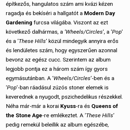
építkezős, hangulatos szám ami kvázi kézen
ragadja és bekíséri a hallgatót a
Modern Day
Gardening
furcsa világába. Viszont az ezt
következő dalhármas, a
‘Wheels/Circles
‘, a ‘
Pop
‘
és a ‘
These Hills
‘ közül mindegyik annyira erős
és lendületes szám, hogy egyszerűen azonnal
bevonz az egész cucc. Szerintem az album
legjobb pontja ez a három szám így gyors
egymásutánban. A ‘
Wheels/Circles
‘-ben és a
‘
Pop
‘-ban ráadásul zúzós stoner elemek is
keverednek a nyugodt, pszichedelikus részekkel.
Néha már-már a korai
Kyuss
-ra és
Queens of
the Stone Age
-re emlékeztet. A ‘
These Hills
‘
pedig remekül beleillik az album egészébe,