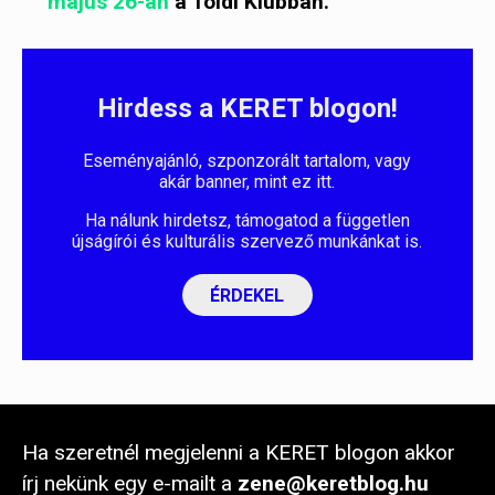
május 26-án
a
Toldi Klubban
.
Hirdess a KERET blogon!
Eseményajánló, szponzorált tartalom, vagy
akár banner, mint ez itt.
Ha nálunk hirdetsz, támogatod a független
újságírói és kulturális szervező munkánkat is.
ÉRDEKEL
Ha szeretnél megjelenni a KERET blogon akkor
írj nekünk egy e-mailt a
zene@keretblog.hu