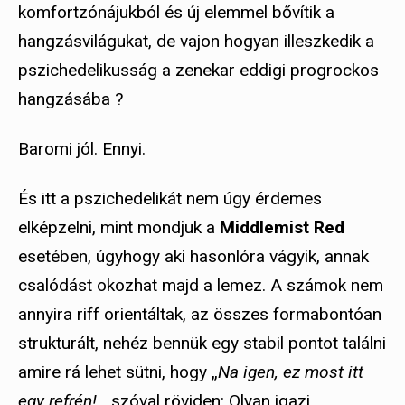
komfortzónájukból és új elemmel bővítik a
hangzásvilágukat, de vajon hogyan illeszkedik a
pszichedelikusság a zenekar eddigi progrockos
hangzásába ?
Baromi jól. Ennyi.
És itt a pszichedelikát nem úgy érdemes
elképzelni, mint mondjuk a
Middlemist Red
esetében, úgyhogy aki hasonlóra vágyik, annak
csalódást okozhat majd a lemez. A számok nem
annyira riff orientáltak, az összes formabontóan
strukturált, nehéz bennük egy stabil pontot találni
amire rá lehet sütni, hogy „
Na igen, ez most itt
egy refrén!
„, szóval röviden: Olyan igazi