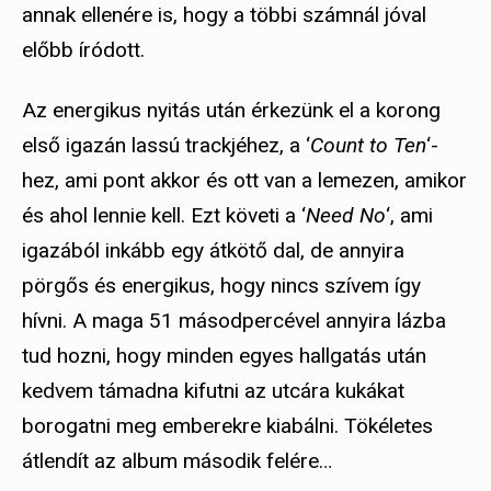
annak ellenére is, hogy a többi számnál jóval
előbb íródott.
Az energikus nyitás után érkezünk el a korong
első igazán lassú trackjéhez, a ‘
Count to Ten
‘-
hez, ami pont akkor és ott van a lemezen, amikor
és ahol lennie kell. Ezt követi a ‘
Need No
‘, ami
igazából inkább egy átkötő dal, de annyira
pörgős és energikus, hogy nincs szívem így
hívni. A maga 51 másodpercével annyira lázba
tud hozni, hogy minden egyes hallgatás után
kedvem támadna kifutni az utcára kukákat
borogatni meg emberekre kiabálni. Tökéletes
átlendít az album második felére…