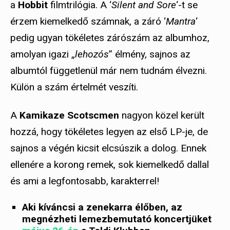
a
Hobbit
filmtrilógia. A ‘
Silent and Sore
‘-t se
érzem kiemelkedő számnak, a záró ‘
Mantra
‘
pedig ugyan tökéletes zárószám az albumhoz,
amolyan igazi „
lehozós
” élmény, sajnos az
albumtól függetlenül már nem tudnám élvezni.
Külön a szám értelmét veszíti.
A
Kamikaze Scotscmen
nagyon közel került
hozzá, hogy tökéletes legyen az első LP-je, de
sajnos a végén kicsit elcsúszik a dolog. Ennek
ellenére a korong remek, sok kiemelkedő dallal
és ami a legfontosabb, karakterrel!
Aki kíváncsi a zenekarra élőben, az
megnézheti lemezbemutató koncertjüket