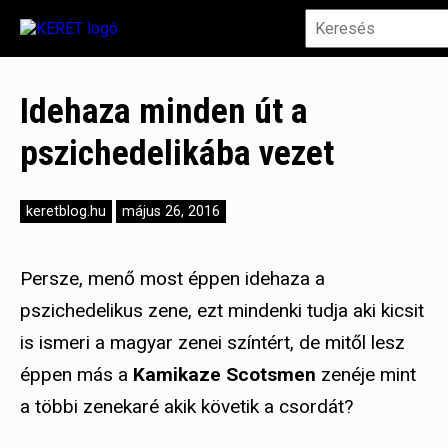
Idehaza minden út a
pszichedelikába vezet
keretblog.hu
május 26, 2016
Persze, menő most éppen idehaza a
pszichedelikus zene, ezt mindenki tudja aki kicsit
is ismeri a magyar zenei színtért, de mitől lesz
éppen más a
Kamikaze Scotsmen
zenéje mint
a többi zenekaré akik követik a csordát?