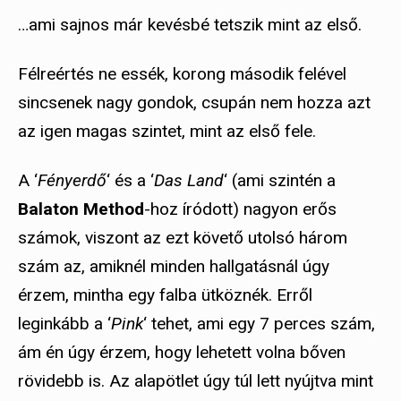
…ami sajnos már kevésbé tetszik mint az első.
Félreértés ne essék, korong második felével
sincsenek nagy gondok, csupán nem hozza azt
az igen magas szintet, mint az első fele.
A ‘
Fényerdő
‘ és a ‘
Das Land
‘ (ami szintén a
Balaton Method
-hoz íródott) nagyon erős
számok, viszont az ezt követő utolsó három
szám az, amiknél minden hallgatásnál úgy
érzem, mintha egy falba ütköznék. Erről
leginkább a ‘
Pink
‘ tehet, ami egy 7 perces szám,
ám én úgy érzem, hogy lehetett volna bőven
rövidebb is. Az alapötlet úgy túl lett nyújtva mint