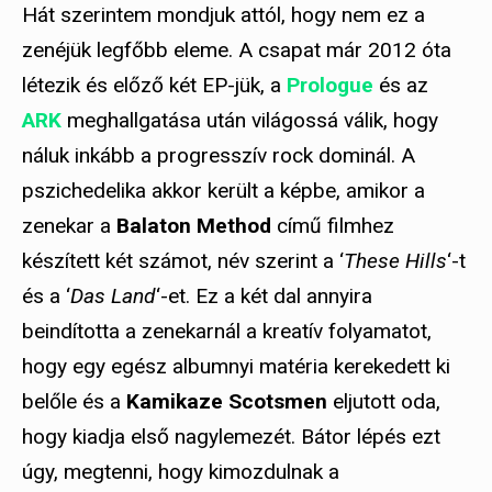
Hát szerintem mondjuk attól, hogy nem ez a
zenéjük legfőbb eleme. A csapat már 2012 óta
létezik és előző két EP-jük, a
Prologue
és az
ARK
meghallgatása után világossá válik, hogy
náluk inkább a progresszív rock dominál. A
pszichedelika akkor került a képbe, amikor a
zenekar a
Balaton Method
című filmhez
készített két számot, név szerint a ‘
These Hills
‘-t
és a ‘
Das Land
‘-et. Ez a két dal annyira
beindította a zenekarnál a kreatív folyamatot,
hogy egy egész albumnyi matéria kerekedett ki
belőle és a
Kamikaze Scotsmen
eljutott oda,
hogy kiadja első nagylemezét. Bátor lépés ezt
úgy, megtenni, hogy kimozdulnak a