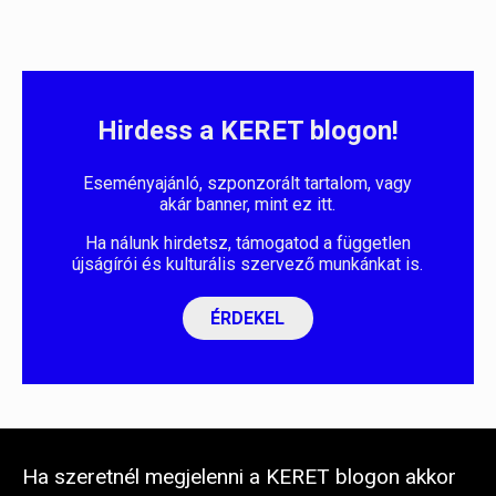
Hirdess a KERET blogon!
Eseményajánló, szponzorált tartalom, vagy
akár banner, mint ez itt.
Ha nálunk hirdetsz, támogatod a független
újságírói és kulturális szervező munkánkat is.
ÉRDEKEL
Ha szeretnél megjelenni a KERET blogon akkor