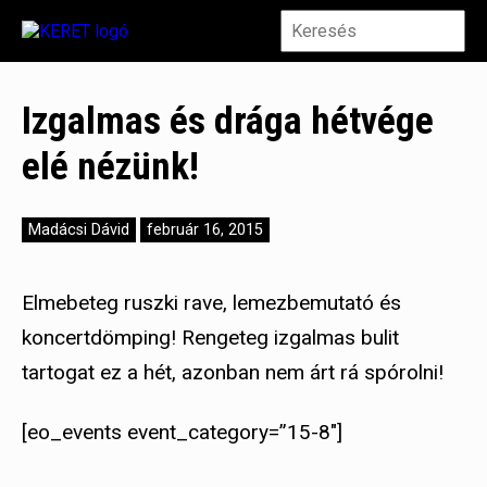
Izgalmas és drága hétvége
elé nézünk!
Madácsi Dávid
február 16, 2015
Elmebeteg ruszki rave, lemezbemutató és
koncertdömping! Rengeteg izgalmas bulit
tartogat ez a hét, azonban nem árt rá spórolni!
[eo_events event_category=”15-8″]