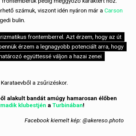
s frontemberük pedig meggyőző karaktert hoz.
lérhető számuk, viszont idén nyáron már a
Carson
gedi bulin.
rizmatikus frontemberrel. Azt érzem, hogy az út
 bennük érzem a legnagyobb potenciált arra, hogy
atározó együttessé váljon a hazai zenei
n Karataevből a zsűrizéskor.
ből alakult bandát amúgy hamarosan élőben
rmadik klubestjén
a
Turbinában
!
Facebook kiemelt kép: @akereso.photo