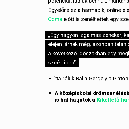
potenciált látnak bennük, markán
Egyelőre ez a harmadik, online e
Coma
előtt is zenélhettek egy sze
„Egy nagyon izgalmas zenekar, ka
elején járnak még, azonban talán
a következő időszakban egy megh
szcénában”
– írta róluk Balla Gergely a Plato
A középiskolai örömzenélés
is hallhatjátok a
Kikeltető ha