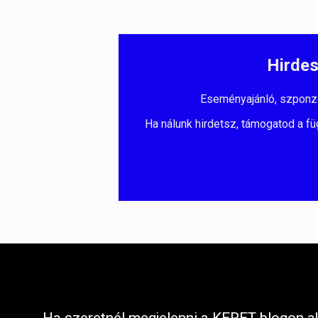
Hirdes
Eseményajánló, szponzorá
Ha nálunk hirdetsz, támogatod a fü
Ha szeretnél megjelenni a KERET blogon ak