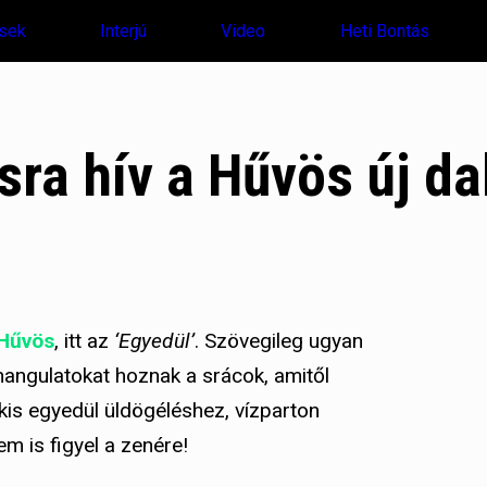
sek
Interjú
Video
Heti Bontás
ra hív a Hűvös új da
Hűvös
, itt az
‘Egyedül’
. Szövegileg ugyan
angulatokat hoznak a srácok, amitől
is egyedül üldögéléshez, vízparton
m is figyel a zenére!