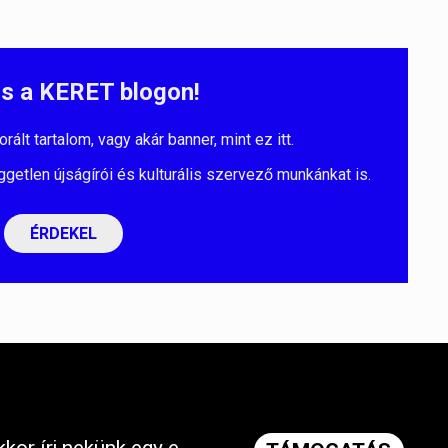
s a KERET blogon!
lt tartalom, vagy akár banner, mint ez itt.
ggetlen újságírói és kulturális szervező munkánkat is.
ÉRDEKEL
kor írj nekünk egy e-