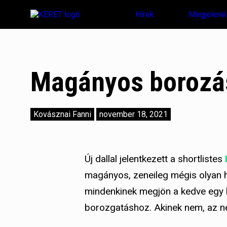
Hírek
Megjelené
Magányos borozás
Kovásznai Fanni
november 18, 2021
Új dallal jelentkezett a shortlistes
magányos, zeneileg mégis olyan h
mindenkinek megjön a kedve egy k
borozgatáshoz. Akinek nem, az ne