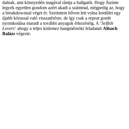
dalnak, ami könnyedén magával rántja a hallgatót. Hogy őszinte
legyek egyetlen gondom azért akadt a számmal, mégpedig az, hogy
a breakdownnal véget ér. Szerintem bőven lett volna lendület egy
újabb kórussal való visszatérésre, de így csak a repeat gomb
nyomkodása maradt a további anyagok érkezéséig. A ‘
Selfish
Lovers
‘ ahogy a teljes kislemez hangmérnöki feladatait
Altsach
Balázs
végezte.