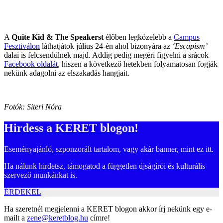
A
Quite Kid & The Speakerst
élőben legközelebb a
Campus
Fesztiválon
láthatjátok július 24-én ahol bizonyára az
‘Escapism’
dalai is felcsendülnek majd. Addig pedig megéri figyelni a srácok
Facebook oldalát
, hiszen a következő hetekben folyamatosan fogják
nekünk adagolni az elszakadás hangjait.
Fotók: Siteri Nóra
Hirdess a KERET blogon!
Eseményajánló, szponzorált tartalom, vagy akár banner, mint ez itt.
Ha nálunk hirdetsz, támogatod a független újságírói és kulturális
szervező munkánkat is.
ÉRDEKEL
Ha szeretnél megjelenni a KERET blogon akkor írj nekünk egy e-
mailt a
zene@keretblog.hu
címre!