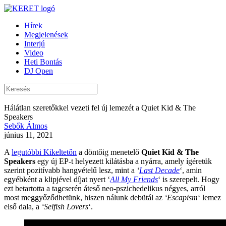
Hírek
Megjelenések
Interjú
Video
Heti Bontás
DJ Open
Hálátlan szeretőkkel vezeti fel új lemezét a Quiet Kid & The
Speakers
Sebők Álmos
június 11, 2021
A
legutóbbi Kikeltetőn
a döntőig menetelő
Quiet Kid & The
Speakers
egy új EP-t helyezett kilátásba a nyárra, amely ígéretük
szerint pozitívabb hangvételű lesz, mint a
‘
Last Decade
‘, amin
egyébként a klipjével díjat nyert ‘
All My Friends
‘ is szerepelt. Hogy
ezt betartotta a tagcserén áteső neo-pszichedelikus négyes, arról
most meggyőződhetünk, hiszen nálunk debütál az
‘Escapism
‘ lemez
első dala, a
‘Selfish Lovers
‘.