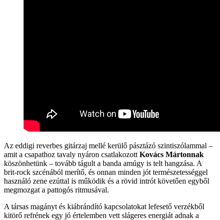
Az eddigi reverbes gitárzaj mellé kerülő pásztázó szintiszólammal –
amit a csapathoz tavaly nyáron csatlakozott
Kovács Mártonnak
köszönhetünk – tovább tágult a banda amúgy is telt hangzása. A
brit-rock szcénából merítő, és onnan minden jót természetességgel
használó zene ezúttal is működik és a rövid intrót követően egyből
megmozgat a pattogós ritmusával.
A társas magányt és kiábrándító kapcsolatokat lefesető verzékből
kitörő refrének egy jó értelemben vett slágeres energiát adnak a