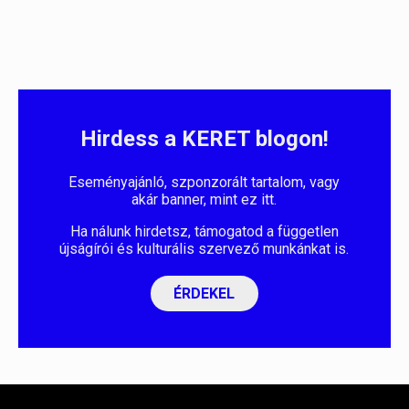
Hirdess a KERET blogon!
Eseményajánló, szponzorált tartalom, vagy
akár banner, mint ez itt.
Ha nálunk hirdetsz, támogatod a független
újságírói és kulturális szervező munkánkat is.
ÉRDEKEL