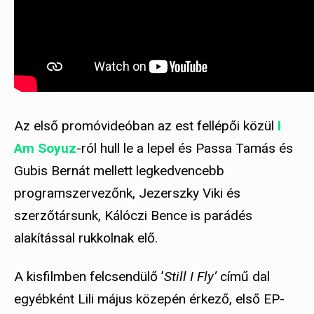
Az első promóvideóban az est fellépői közül
I
Am Soyuz
-ról hull le a lepel és Passa Tamás és
Gubis Bernát mellett legkedvencebb
programszervezőnk, Jezerszky Viki és
szerzőtársunk, Kálóczi Bence is parádés
alakítással rukkolnak elő.
A kisfilmben felcsendülő ’
Still I Fly’
című dal
egyébként Lili május közepén érkező, első EP-