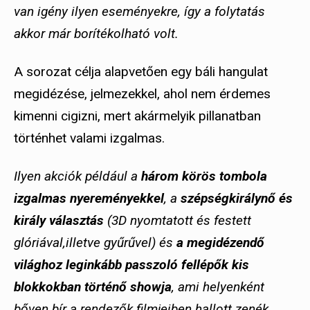
van igény ilyen eseményekre, így a folytatás
akkor már borítékolható volt.
A sorozat célja alapvetően egy báli hangulat
megidézése, jelmezekkel, ahol nem érdemes
kimenni cigizni, mert akármelyik pillanatban
történhet valami izgalmas.
Ilyen akciók például a
három körös tombola
izgalmas nyereményekkel
, a
szépségkirálynő és
király választás
(3D nyomtatott és festett
glóriával,illetve gyűrűvel) és
a megidézendő
világhoz leginkább passzoló fellépők kis
blokkokban történő showja
, ami helyenként
bőven bír a rendezők filmjeiben hallott zenék