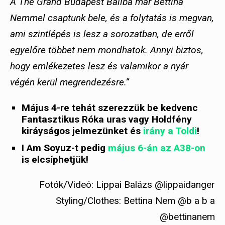
A The Grand Budapest Ballba már Bettina
Nemmel csaptunk bele, és a folytatás is megvan,
ami szintlépés is lesz a sorozatban, de erről
egyelőre többet nem mondhatok. Annyi biztos,
hogy emlékezetes lesz és valamikor a nyár
végén kerül megrendezésre.”
Május 4-re tehát szerezzük be kedvenc
Fantasztikus Róka uras vagy Holdfény
kiráyságos jelmezünket és
irány a Toldi
!
I Am Soyuz-t pedig
május 6-án az A38-on
is elcsíphetjük!
Fotók/Videó: Lippai Balázs @lippaidanger
Styling/Clothes: Bettina Nem @b a b a
@bettinanem