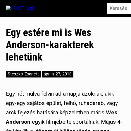
Egy estére mi is Wes
Anderson-karakterek
lehetünk
Steszkó Zsanett
április 27, 2018
Egy hét múlva felvirrad a napja azoknak, akik
egy-egy sajátos épület, felhő, ruhadarab, vagy
arckifejezés hatására képzeletben máris
Wes
Anderson
egyik filmjébe teleportálnak. Május 4-