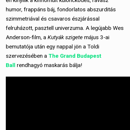
én kinyílik a kifinomult különcködés, ravasz
humor, frappáns báj, fondorlatos abszurditás
szimmetriával és csavaros észjárással
felruházott, pasztell univerzuma. A legújabb Wes
Anderson-film, a
Kutyák szigete
május
3-ai
bemutatója után egy nappal jön a Toldi
szervezésében a
The Grand Budapest
Ball
rendhagyó maskarás bálja!