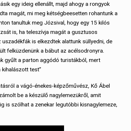
sik egy ideig ellenállt, majd ahogy a rongyok
dta magát, mi meg kétségbeesetten rohantunk a
nton tanultuk meg Józsival, hogy egy 15 kilós
zsát is, ha teleszívja magát a gusztusos
z uszadékfák is elkezdtek alattunk süllyedni, de
erült felküzdenünk a bábut az acélsodronyra.
 gyűlt a parton aggódó turistákból, mert
a kihalászott test”
atásról a vágó-énekes-képzőművész, Kő Ábel
számolt be a készülő nagylemezükről, amit
dig is szólhat a zenekar legutóbbi kisnagylemeze,