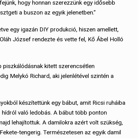
a fejünk, hogy honnan szerezzünk egy idősebb
sztgeti a buszon az egyik jelenetben.”
tve egy igazán DIY produkció, hiszen amellett,
láh József rendezte és vette fel, Kő Ábel Holló
piszkálódásnak kitett szerencsétlen
dig Melykó Richard, aki jelenlétével szintén a
okból készítettünk egy bábut, amit Ricsi ruháiba
a hídról való ledobás. A bábut több ponton
majd lehajítottuk. A damilokra azért volt szükség,
a Fekete-tengerig. Természetesen az egyik damil