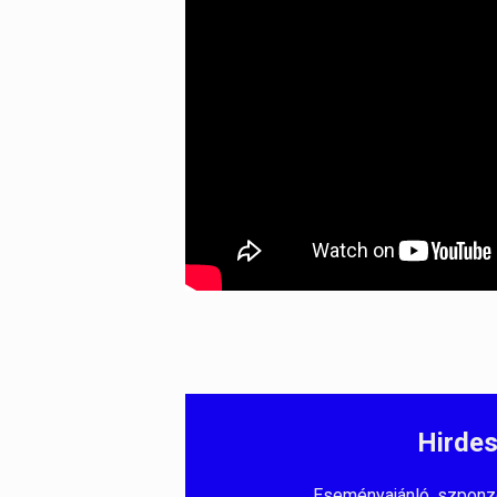
Hirdes
Eseményajánló, szponzorá