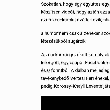
Szokatlan, hogy egy együttes egy 
készítsen videót, hogy aztán azz
azon zenekarok közé tartozik, aho
a humor nem csak a zenekar szöv
létezésükből sugárzik.
A zenekar megszokott komolytalan
leforgott, egy csapat Facebook-c
és 0 forintból. A dalban mellesleg
tevékenykedő Vértesi Feri énekel,
pedig Korossy-Khayll Levente játs