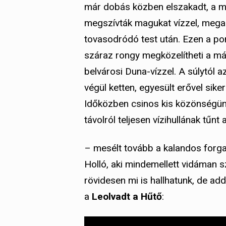
már dobás közben elszakadt, a má
megszívták magukat vízzel, mega
tovasodródó test után. Ezen a po
száraz rongy megközelítheti a má
belvárosi Duna-vízzel. A súlytól a
végül ketten, egyesült erővel sik
Időközben csinos kis közönségünk
távolról teljesen vízihullának tűnt 
– mesélt tovább a kalandos forg
Holló, aki mindemellett vidáman 
rövidesen mi is hallhatunk, de ad
a
Leolvadt a Hűtő
: