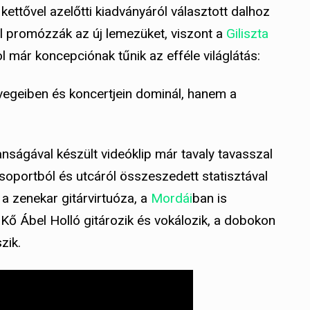
kettővel azelőtti kiadványáról választott dalhoz
al promózzák az új lemezüket, viszont a
Giliszta
l már koncepciónak tűnik az efféle világlátás:
egeiben és koncertjein dominál, hanem a
ságával készült videóklip már tavaly tavasszal
soportból és utcáról összeszedett statisztával
 a zenekar gitárvirtuóza, a
Mordái
ban is
 Kő Ábel Holló gitározik és vokálozik, a dobokon
zik.