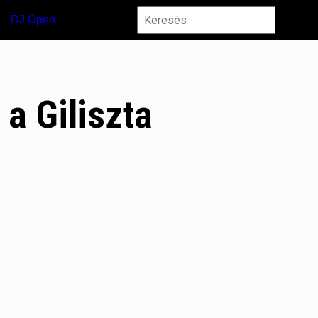
DJ Open
 a Giliszta