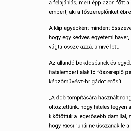
a felajánlás, mert épp azon főtt 
embert, aki a főszereplőnket ébre
A klip egyébként mindent összeve
hogy egy kedves egyetemi haver, O
vágta össze azzá, amivé lett.
Az állandó bökdösésnek és egyéb 
fiatalembert alakító főszereplő pe
képzőművész-brigádot erősíti.
„A dob tompítására használt rongy
öltöztettünk, hogy hiteles legyen 
kikötöttük a legerősebb damillal, 
hogy Ricsi ruhái ne ússzanak le 