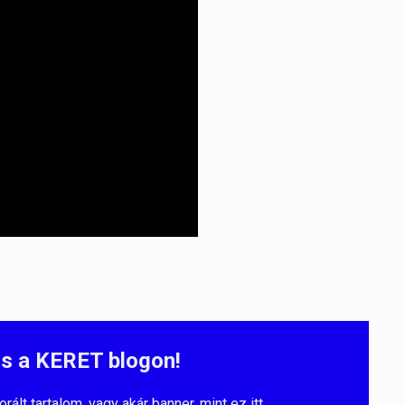
s a KERET blogon!
lt tartalom, vagy akár banner, mint ez itt.