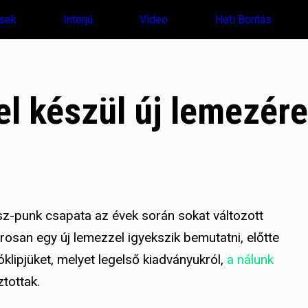
sek
Interjú
Video
Heti Bontás
l készül új lemezére
-punk csapata az évek során sokat változott
osan egy új lemezzel igyekszik bemutatni, előtte
klipjüket, melyet legelső kiadványukról,
a nálunk
tottak.