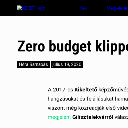
Hírek
Megjelené
Zero budget klippe
Héra Barnabás
július 19, 2020
A 2017-es
Kikeltető
képzőművész
hangzásukat és felállásukat hamar
viszont még közreadják első videó
megjelent
Gilisztalekvárról
válasz