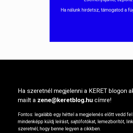
Ha nálunk hirdetsz, támogatod a fü
Ha szeretnél megjelenni a KERET blogon ak
mailt a
zene@keretblog.hu
címre!
Fontos: legalább egy héttel a megjelenés előtt vedd fel
mindenképp küldj leírást, sajtófotókat, lemezborítót, lin
szeretnél, hogy benne legyen a cikkben.