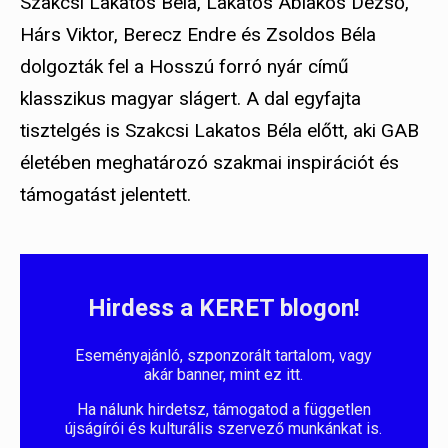
Szakcsi Lakatos Béla, Lakatos Ablakos Dezső,
Hárs Viktor, Berecz Endre és Zsoldos Béla
dolgozták fel a Hosszú forró nyár című
klasszikus magyar slágert. A dal egyfajta
tisztelgés is Szakcsi Lakatos Béla előtt, aki GAB
életében meghatározó szakmai inspirációt és
támogatást jelentett.
Hirdess a KERET blogon!
Eseményajánló, szponzorált tartalom, vagy
akár banner, mint ez itt.
Ha nálunk hirdetsz, támogatod a független
újságírói és kulturális szervező munkánkat is.