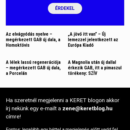
ÉRDEKEL
Az elvágyódás nyelve –
„A jövő itt van” – Új
megérkezett GAB új dala, a
lemezzel jelentkezett az
Homoktövis
Európa Kiadó
A lélek lassú regenerációja
A Magnolia után új dallal
– megérkezett GAB új dala,
érkezik GAB, itt a pimaszul
a Porcelán
törékeny: SZÍV
Ha szeretnél megjelenni a KERET blogon akkor
írj nekünk egy e-mailt a
zene@keretblog.hu
címre!
Fontos: legalább egy héttel a megjelenés előtt vedd fel