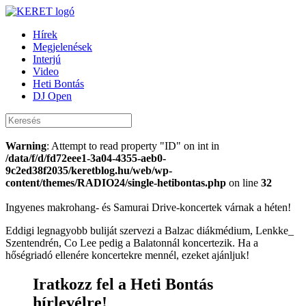
Hírek
Megjelenések
Interjú
Video
Heti Bontás
DJ Open
Warning
: Attempt to read property "ID" on int in
/data/f/d/fd72eee1-3a04-4355-aeb0-
9c2ed38f2035/keretblog.hu/web/wp-
content/themes/RADIO24/single-hetibontas.php
on line
32
Ingyenes makrohang- és Samurai Drive-koncertek várnak a héten!
Eddigi legnagyobb buliját szervezi a Balzac diákmédium, Lenkke_
Szentendrén, Co Lee pedig a Balatonnál koncertezik. Ha a
hőségriadó ellenére koncertekre mennél, ezeket ajánljuk!
Iratkozz fel a Heti Bontás
hírlevélre!