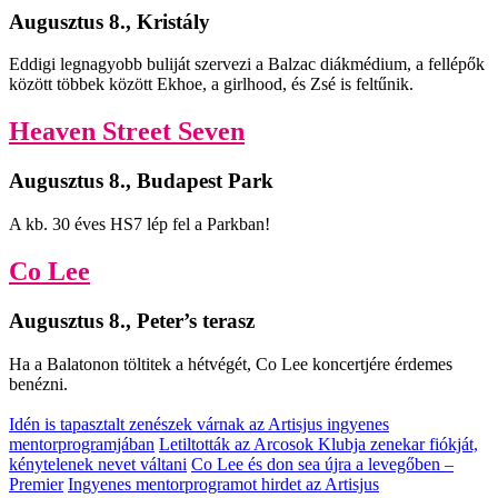
Augusztus 8., Kristály
Eddigi legnagyobb buliját szervezi a Balzac diákmédium, a fellépők
között többek között Ekhoe, a girlhood, és Zsé is feltűnik.
Heaven Street Seven
Augusztus 8., Budapest Park
A kb. 30 éves HS7 lép fel a Parkban!
Co Lee
Augusztus 8., Peter’s terasz
Ha a Balatonon töltitek a hétvégét, Co Lee koncertjére érdemes
benézni.
Idén is tapasztalt zenészek várnak az Artisjus ingyenes
mentorprogramjában
Letiltották az Arcosok Klubja zenekar fiókját,
kénytelenek nevet váltani
Co Lee és don sea újra a levegőben –
Premier
Ingyenes mentorprogramot hirdet az Artisjus