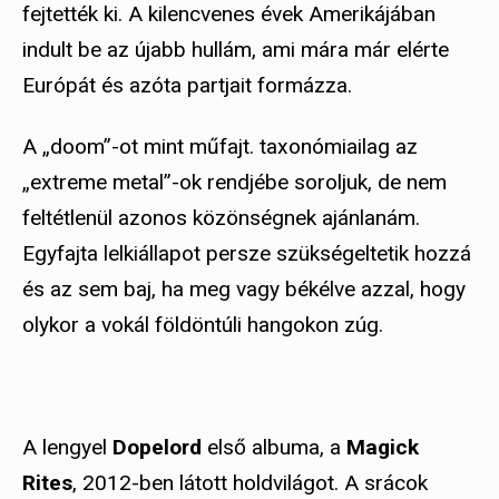
fejtették ki. A kilencvenes évek Amerikájában
indult be az újabb hullám, ami mára már elérte
Európát és azóta partjait formázza.
A „doom”-ot mint műfajt. taxonómiailag az
„extreme metal”-ok rendjébe soroljuk, de nem
feltétlenül azonos közönségnek ajánlanám.
Egyfajta lelkiállapot persze szükségeltetik hozzá
és az sem baj, ha meg vagy békélve azzal, hogy
olykor a vokál földöntúli hangokon zúg.
A lengyel
Dopelord
első albuma, a
Magick
Rites
, 2012-ben látott holdvilágot. A srácok