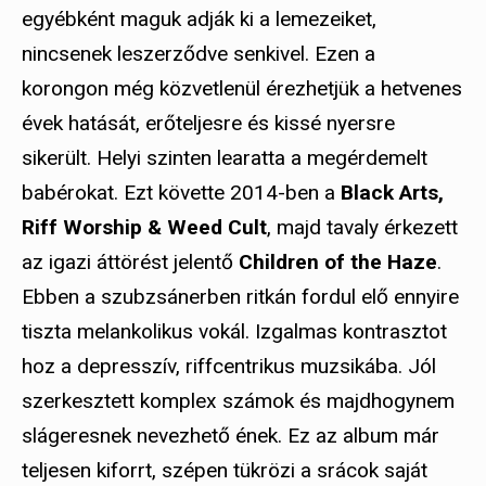
egyébként maguk adják ki a lemezeiket,
nincsenek leszerződve senkivel. Ezen a
korongon még közvetlenül érezhetjük a hetvenes
évek hatását, erőteljesre és kissé nyersre
sikerült. Helyi szinten learatta a megérdemelt
babérokat. Ezt követte 2014-ben a
Black Arts,
Riff Worship & Weed Cult
, majd tavaly érkezett
az igazi áttörést jelentő
Children of the Haze
.
Ebben a szubzsánerben ritkán fordul elő ennyire
tiszta melankolikus vokál. Izgalmas kontrasztot
hoz a depresszív, riffcentrikus muzsikába. Jól
szerkesztett komplex számok és majdhogynem
slágeresnek nevezhető ének. Ez az album már
teljesen kiforrt, szépen tükrözi a srácok saját