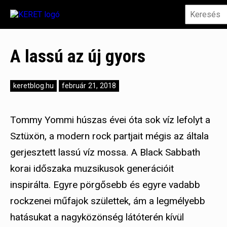
A lassú az új gyors
keretblog.hu
február 21, 2018
Tommy Yommi húszas évei óta sok víz lefolyt a
Sztüxön, a modern rock partjait mégis az általa
gerjesztett lassú víz mossa. A Black Sabbath
korai időszaka muzsikusok generációit
inspirálta. Egyre pörgősebb és egyre vadabb
rockzenei műfajok születtek, ám a legmélyebb
hatásukat a nagyközönség látóterén kívül