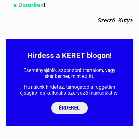
a Dürerben
!
Szerző: Kutya
Hirdess a KERET blogon!
Eseményajánló, szponzorált tartalom, vagy
akár banner, mint ez itt.
Ha nálunk hirdetsz, támogatod a független
újságírói és kulturális szervező munkánkat is.
ÉRDEKEL