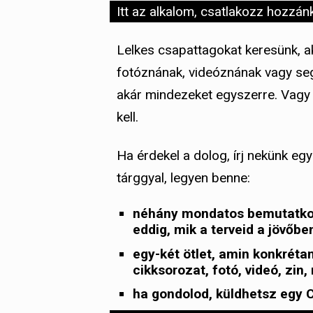
Itt az alkalom, csatlakozz hozzán
Lelkes csapattagokat keresünk, aki
fotóznának, videóznának vagy se
akár mindezeket egyszerre. Vagy 
kell.
Ha érdekel a dolog, írj nekünk egy
tárggyal, legyen benne:
néhány mondatos bemutatkozá
eddig, mik a terveid a jövőbe
egy-két ötlet, amin konkrétan
cikksorozat, fotó, videó, zi
ha gondolod, küldhetsz egy C