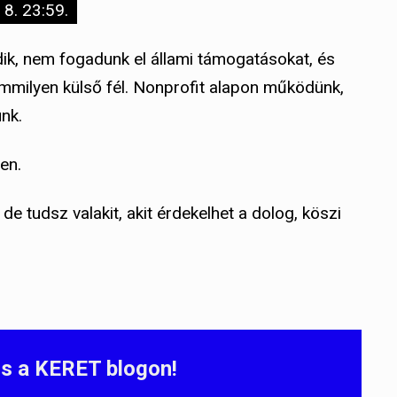
 8. 23:59.
dik, nem fogadunk el állami támogatásokat, és
mmilyen külső fél. Nonprofit alapon működünk,
unk.
en.
de tudsz valakit, akit érdekelhet a dolog, köszi
s a KERET blogon!