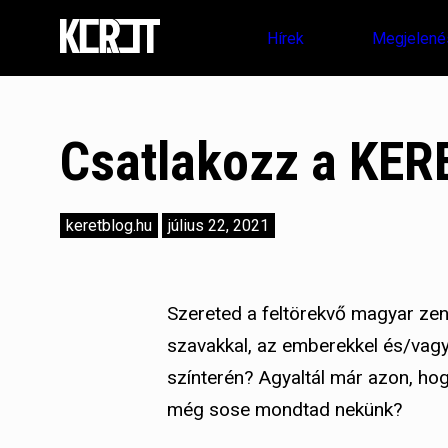
Hírek
Megjelené
Csatlakozz a KER
keretblog.hu
július 22, 2021
Szereted a feltörekvő magyar zen
szavakkal, az emberekkel és/vag
színterén? Agyaltál már azon, ho
még sose mondtad nekünk?