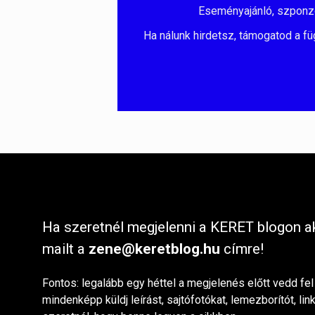
Eseményajánló, szponzorá
Ha nálunk hirdetsz, támogatod a fü
Ha szeretnél megjelenni a KERET blogon ak
mailt a
zene@keretblog.hu
címre!
Fontos: legalább egy héttel a megjelenés előtt vedd fel
mindenképp küldj leírást, sajtófotókat, lemezborítót, lin