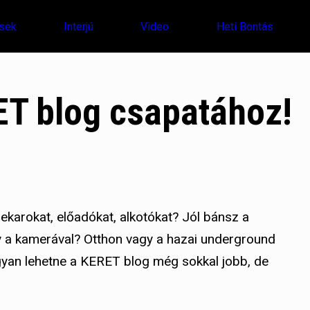
sek
Interjú
Video
Heti Bontás
ET blog csapatához!
ekarokat, előadókat, alkotókat? Jól bánsz a
y a kamerával? Otthon vagy a hazai underground
gyan lehetne a KERET blog még sokkal jobb, de