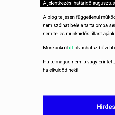
A jelentkezési határidő augusztus
A blog teljesen függetlenül műkö
nem szólhat bele a tartalomba se
nem teljes munkaidős állást ajánl
Munkánkról
itt
olvashatsz bővebb
Ha te magad nem is vagy érintett, 
ha elküldöd neki!
Hirdes