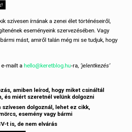
k!
k szívesen írnának a zenei élet történéseiről,
gítenének eseményeink szervezésében. Vagy
bármi mást, amiről talán még mi se tudjuk, hogy
 e-mailt a
hello@keretblog.hu
-ra,
‘jelentkezés’
s, amiben leírod, hogy miket csináltál
n, és miért szeretnél velünk dolgozni
 szívesen dolgoznál, lehet ez cikk,
n, mörcs, esemény vagy bármi
V-t is, de nem elvárás