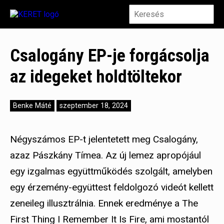
Csalogány EP-je forgácsolja
az idegeket holdtöltekor
Benke Máté
szeptember 18, 2024
Négyszámos EP-t jelentetett meg Csalogány,
azaz Pászkány Tímea. Az új lemez apropójául
egy izgalmas együttműködés szolgált, amelyben
egy érzemény-együttest feldolgozó videót kellett
zeneileg illusztrálnia. Ennek eredménye a The
First Thing I Remember It Is Fire, ami mostantól