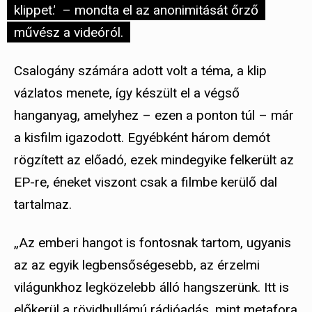
klippet.”
– mondta el az anonimitását őrző
művész a videóról.
Csalogány számára adott volt a téma, a klip
vázlatos menete, így készült el a végső
hanganyag, amelyhez – ezen a ponton túl – már
a kisfilm igazodott. Egyébként három demót
rögzített az előadó, ezek mindegyike felkerült az
EP-re, éneket viszont csak a filmbe kerülő dal
tartalmaz.
„Az emberi hangot is fontosnak tartom, ugyanis
az az egyik legbensőségesebb, az érzelmi
világunkhoz legközelebb álló hangszerünk. Itt is
előkerül a rövidhullámú rádióadás, mint metafora