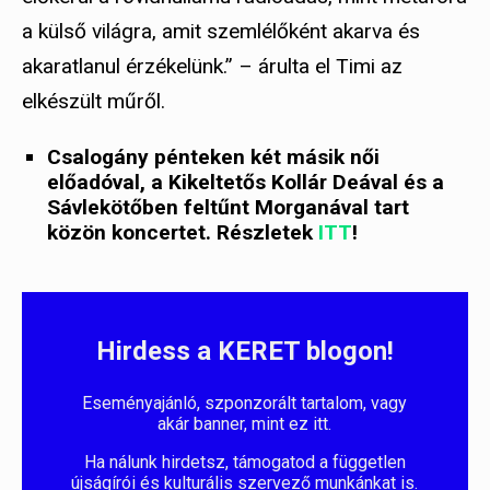
a külső világra, amit szemlélőként akarva és
akaratlanul érzékelünk.” – árulta el Timi az
elkészült műről.
Csalogány pénteken két másik női
előadóval, a Kikeltetős Kollár Deával és a
Sávlekötőben feltűnt Morganával tart
közön koncertet. Részletek
ITT
!
Hirdess a KERET blogon!
Eseményajánló, szponzorált tartalom, vagy
akár banner, mint ez itt.
Ha nálunk hirdetsz, támogatod a független
újságírói és kulturális szervező munkánkat is.