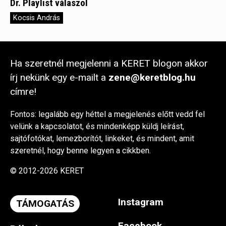
Dr. Playlist válaszol
Kocsis András
Ha szeretnél megjelenni a KERET blogon akkor
írj nekünk egy e-mailt a
zene@keretblog.hu
címre!
Fontos: legalább egy héttel a megjelenés előtt vedd fel
velünk a kapcsolatot, és mindenképp küldj leírást,
sajtófotókat, lemezborítót, linkeket, és mindent, amit
szeretnél, hogy benne legyen a cikkben.
© 2012-2026 KERET
Instagram
TÁMOGATÁS
Facebook