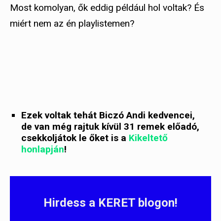
Most komolyan, ők eddig például hol voltak? És
miért nem az én playlistemen?
Ezek voltak tehát Biczó Andi kedvencei,
de van még rajtuk kívül 31 remek előadó,
csekkoljátok le őket is a
Kikeltető
honlapján
!
Hirdess a KERET blogon!