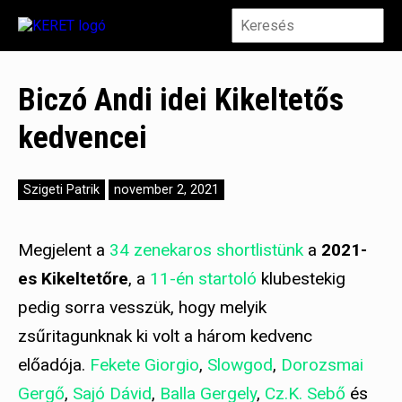
Biczó Andi idei Kikeltetős
kedvencei
Szigeti Patrik
november 2, 2021
Megjelent a
34 zenekaros shortlistünk
a
2021-
es Kikeltetőre
, a
11-én startoló
klubestekig
pedig sorra vesszük, hogy melyik
zsűritagunknak ki volt a három kedvenc
előadója.
Fekete Giorgio
,
Slowgod
,
Dorozsmai
Gergő
,
Sajó Dávid
,
Balla Gergely
,
Cz.K. Sebő
és