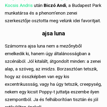
Kocsis Andris
után
Biczó Andi
, a Budapest Park
munkatársa és a phenom’enon zenei
szerkesztője osztotta meg velünk idei favoritjait.
ajsa luna
Számomra ajsa luna nem a mezőnyből
emelkedik ki, hanem úgy általánosságban a
szcénából. Jól kitalált, átgondolt minden: a zenei
alap, a szöveg, az imidzs. Borzasztóan tetszik,
hogy az összképben van egy kis
excentrikussság, vagy ha úgy tetszik, creepység,
nekem egy kicsit Poppy-t juttatja eszembe ilyen
szempontból. Ja és felháborítóan tisztán és jól