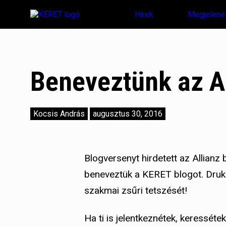
Hírek
Megjelené
Beneveztünk az A
Kocsis András
augusztus 30, 2016
Blogversenyt hirdetett az Allianz 
beneveztük a KERET blogot. Drukk
szakmai zsűri tetszését!
Ha ti is jelentkeznétek, keressétek