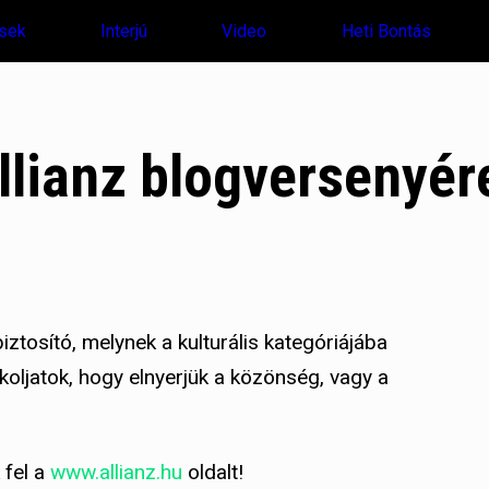
sek
Interjú
Video
Heti Bontás
llianz blogversenyér
biztosító, melynek a kulturális kategóriájába
oljatok, hogy elnyerjük a közönség, vagy a
 fel a
www.allianz.hu
oldalt!