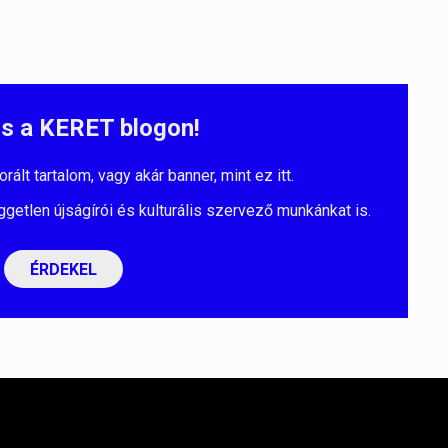
s a KERET blogon!
lt tartalom, vagy akár banner, mint ez itt.
ggetlen újságírói és kulturális szervező munkánkat is.
ÉRDEKEL