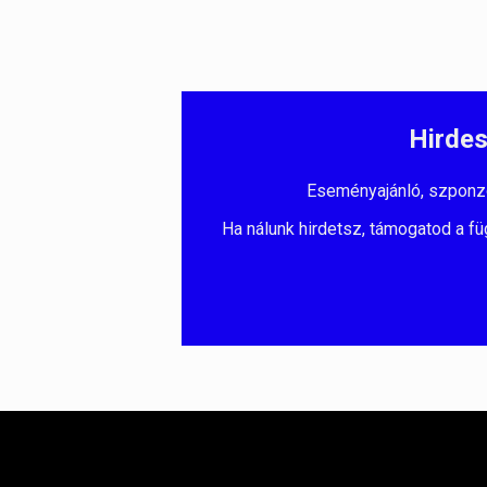
Hirdes
Eseményajánló, szponzorá
Ha nálunk hirdetsz, támogatod a fü