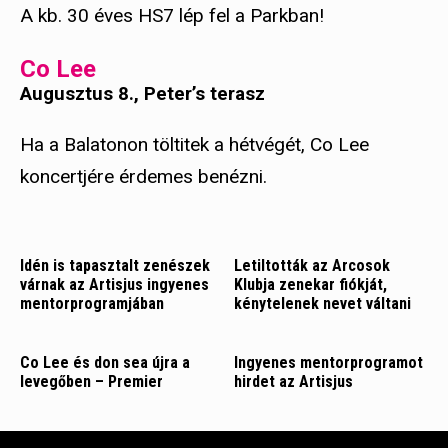
A kb. 30 éves HS7 lép fel a Parkban!
Co Lee
Augusztus 8., Peter’s terasz
Ha a Balatonon töltitek a hétvégét, Co Lee
koncertjére érdemes benézni.
Idén is tapasztalt zenészek
Letiltották az Arcosok
várnak az Artisjus ingyenes
Klubja zenekar fiókját,
mentorprogramjában
kénytelenek nevet váltani
Co Lee és don sea újra a
Ingyenes mentorprogramot
levegőben – Premier
hirdet az Artisjus