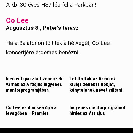
A kb. 30 éves HS7 lép fel a Parkban!
Co Lee
Augusztus 8., Peter’s terasz
Ha a Balatonon töltitek a hétvégét, Co Lee
koncertjére érdemes benézni.
Idén is tapasztalt zenészek
Letiltották az Arcosok
várnak az Artisjus ingyenes
Klubja zenekar fiókját,
mentorprogramjában
kénytelenek nevet váltani
Co Lee és don sea újra a
Ingyenes mentorprogramot
levegőben – Premier
hirdet az Artisjus