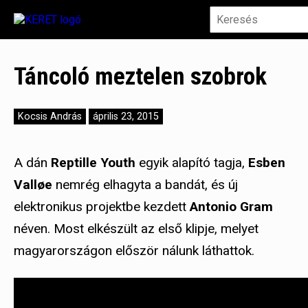
Táncoló meztelen szobrok
Kocsis András
április 23, 2015
A dán
Reptille Youth
egyik alapító tagja,
Esben
Valløe
nemrég elhagyta a bandát, és új
elektronikus projektbe kezdett
Antonio Gram
néven. Most elkészült az első klipje, melyet
magyarországon először nálunk láthattok.