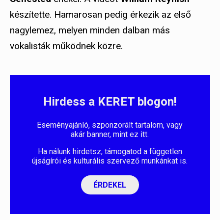
készítette. Hamarosan pedig érkezik az első
nagylemez, melyen minden dalban más
vokalisták működnek közre.
Hirdess a KERET blogon!
Eseményajánló, szponzorált tartalom, vagy
akár banner, mint ez itt.
Ha nálunk hirdetsz, támogatod a független
újságírói és kulturális szervező munkánkat is.
ÉRDEKEL