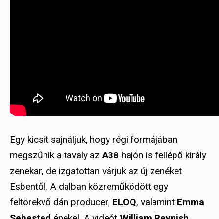
Egy kicsit sajnáljuk, hogy régi formájában
megszűnik a tavaly az
A38
hajón is fellépő király
zenekar, de izgatottan várjuk az új zenéket
Esbentől. A dalban közreműködött egy
feltörekvő dán producer,
ELOQ
, valamint
Emma
Sehested
énekel. A videót
William Reynish