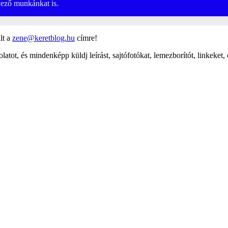
rvező munkánkat is.
lt a
zene@keretblog.hu
címre!
latot, és mindenképp küldj leírást, sajtófotókat, lemezborítót, linkeket