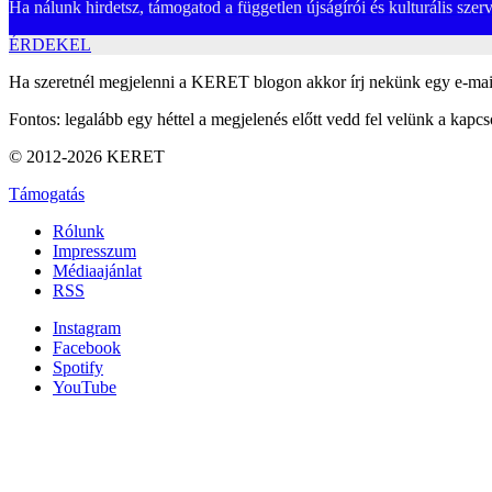
Ha nálunk hirdetsz, támogatod a független újságírói és kulturális sze
ÉRDEKEL
Ha szeretnél megjelenni a KERET blogon akkor írj nekünk egy e-mai
Fontos: legalább egy héttel a megjelenés előtt vedd fel velünk a kapcso
© 2012-2026 KERET
Támogatás
Rólunk
Impresszum
Médiaajánlat
RSS
Instagram
Facebook
Spotify
YouTube