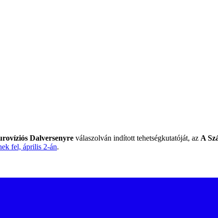
rovíziós Dalversenyre
válaszolván indított tehetségkutatóját, az
A Sz
k fel, április 2-án
.