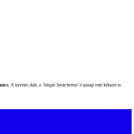
ám
ot. A nyertes dalt, a
‘Single Switcheroo’
-t aznap este kétszer is