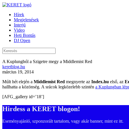
Hírek
Megjelenések
Interjú
Video
Heti Bontás
DJ Open
A Kuplungból a Szigetre megy a Middlemist Red
keretblog.hu
március 19, 2014
Múlt hét elején a
Middlemist Red
megnyerte az
Index.hu
első, az
Eu
hallhatta a közönség. A srácok legközelebb szintén
a Kuplungban lépne
[AFG_gallery id=’18’]
Hirdess a KERET blogon!
Eseményajánló, szponzorált tartalom, vagy akár banner, mint ez itt.