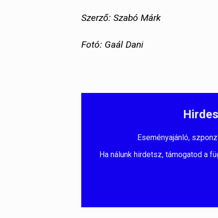
Szerző: Szabó Márk
Fotó: Gaál Dani
Hirdes
Eseményajánló, szponzorá
Ha nálunk hirdetsz, támogatod a fü