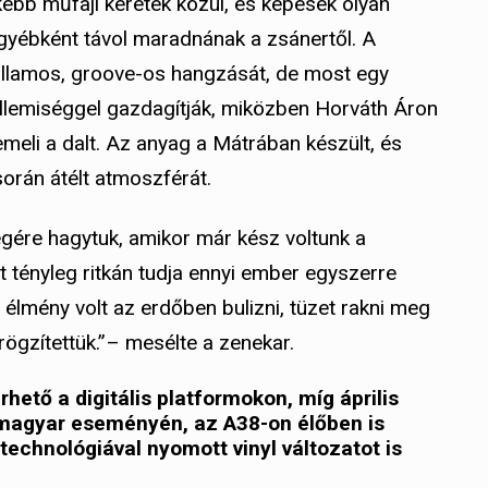
kebb műfaji keretek közül, és képesek olyan
 egyébként távol maradnának a zsánertől. A
allamos, groove-os hangzását, de most egy
ellemiséggel gazdagítják, miközben Horváth Áron
eli a dalt. Az anyag a Mátrában készült, és
során átélt atmoszférát.
égére hagytuk, amikor már kész voltunk a
t tényleg ritkán tudja ennyi ember egyszerre
élmény volt az erdőben bulizni, tüzet rakni meg
rögzítettük.”– mesélte a zenekar.
rhető a digitális platformokon, míg április
magyar eseményén, az A38-on élőben is
 technológiával nyomott vinyl változatot is