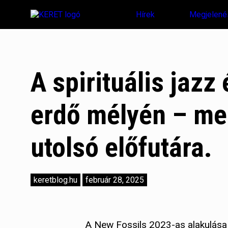
Hírek
Megjelené
A spirituális jazz
erdő mélyén – me
utolsó előfutára.
keretblog.hu
február 28, 2025
A New Fossils 2023-as alakulása ó