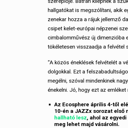
szereplője. Bátran kilépnek a szű
hallgatókat is megszólítani, akik
zenekar hozza a rájuk jellemző d
csipet kelet-európai népzenei sz
cimbalomművész új dimenzióba em
tökéletesen visszaadja a felvétel 
“A közös éneklések felvételét a v
dolgokkal. Ezt a felszabadultságo
megélni, szóval mindenkinek nagy 
énekelni. Jó, hogy ezt az emléket 
Az Ecosphere április 4-től elé
10-én a JAZZx sorozat első 
hallható lesz
, ahol az egyedi
meg lehet majd vásárolni.