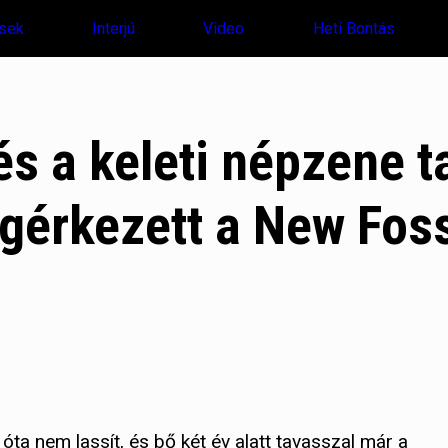
sek
Interjú
Video
Heti Bontás
 és a keleti népzene 
gérkezett a New Foss
ta nem lassít, és bő két év alatt tavasszal már a