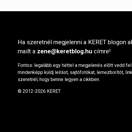
Ha szeretnél megjelenni a KERET blogon ak
mailt a
zene@keretblog.hu
címre!
Fontos: legalább egy héttel a megjelenés előtt vedd fel
mindenképp küldj leírást, sajtófotókat, lemezborítót, lin
szeretnél, hogy benne legyen a cikkben.
© 2012-2026 KERET