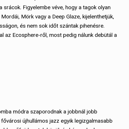
a srácok. Figyelembe véve, hogy a tagok olyan
 Mordái, Mörk vagy a Deep Glaze, kijelenthetjük,
osságon, és nem sok időt szántak pihenésre.
l az Ecosphere-ről, most pedig nálunk debütál a
gomba módra szaporodnak a jobbnál jobb
 fővárosi újhullámos jazz egyik legizgalmasabb