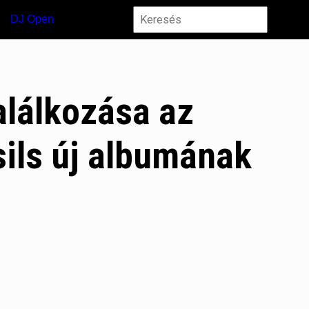
DJ Open
találkozása az
ils új albumának