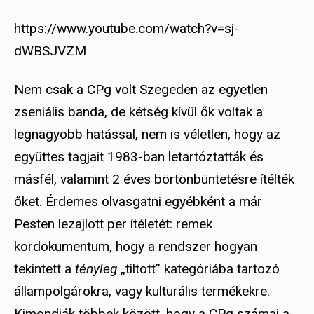
https://www.youtube.com/watch?v=sj-
dWBSJVZM
Nem csak a CPg volt Szegeden az egyetlen
zseniális banda, de kétség kívül ők voltak a
legnagyobb hatással, nem is véletlen, hogy az
együttes tagjait 1983-ban letartóztatták és
másfél, valamint 2 éves börtönbüntetésre ítélték
őket. Érdemes olvasgatni egyébként a már
Pesten lezajlott per ítéletét: remek
kordokumentum, hogy a rendszer hogyan
tekintett a
tényleg
„tiltott” kategóriába tartozó
állampolgárokra, vagy kulturális termékekre.
Kimondják többek között, hogy a CPg számai a