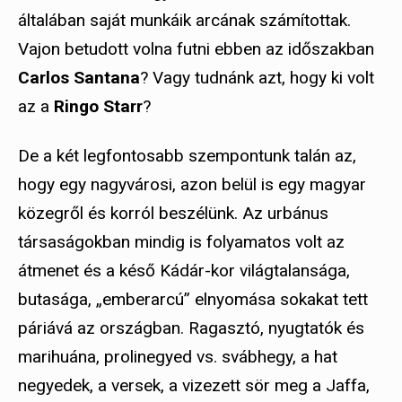
általában saját munkáik arcának számítottak.
Vajon betudott volna futni ebben az időszakban
Carlos Santana
? Vagy tudnánk azt, hogy ki volt
az a
Ringo Starr
?
De a két legfontosabb szempontunk talán az,
hogy egy nagyvárosi, azon belül is egy magyar
közegről és korról beszélünk. Az urbánus
társaságokban mindig is folyamatos volt az
átmenet és a késő Kádár-kor világtalansága,
butasága, „emberarcú” elnyomása sokakat tett
páriává az országban. Ragasztó, nyugtatók és
marihuána, prolinegyed vs. svábhegy, a hat
negyedek, a versek, a vizezett sör meg a Jaffa,