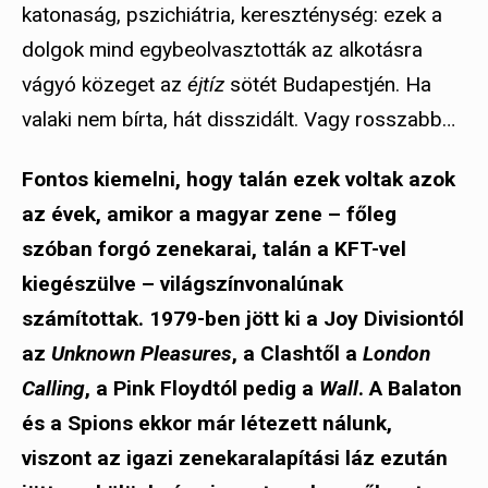
katonaság, pszichiátria, kereszténység: ezek a
dolgok mind egybeolvasztották az alkotásra
vágyó közeget az
éjtíz
sötét Budapestjén. Ha
valaki nem bírta, hát disszidált. Vagy rosszabb…
Fontos kiemelni, hogy talán ezek voltak azok
az évek, amikor a magyar zene – főleg
szóban forgó zenekarai, talán a KFT-vel
kiegészülve – világszínvonalúnak
számítottak. 1979-ben jött ki a Joy Divisiontól
az
Unknown Pleasures
, a Clashtől a
London
Calling
, a Pink Floydtól pedig a
Wall
. A Balaton
és a Spions ekkor már létezett nálunk,
viszont az igazi zenekaralapítási láz ezután