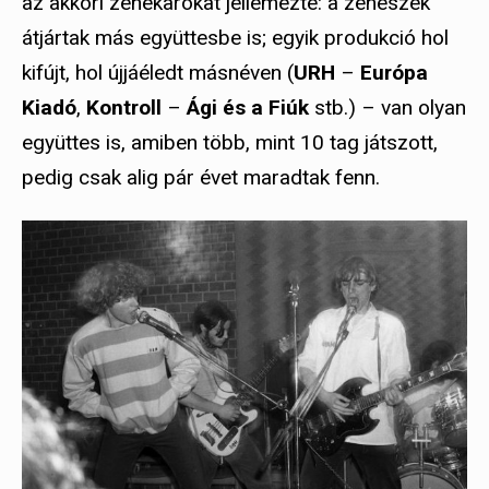
az akkori zenekarokat jellemezte: a zenészek
átjártak más együttesbe is; egyik produkció hol
kifújt, hol újjáéledt másnéven (
URH
–
Európa
Kiadó
,
Kontroll
–
Ági és a Fiúk
stb.) – van olyan
együttes is, amiben több, mint 10 tag játszott,
pedig csak alig pár évet maradtak fenn.