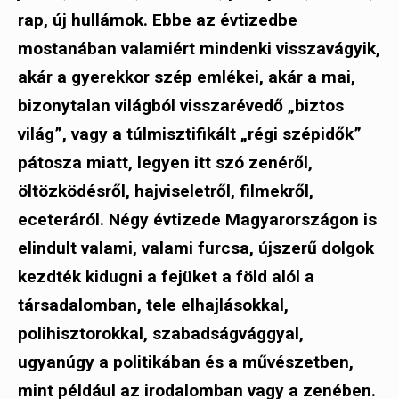
rap, új hullámok. Ebbe az évtizedbe
mostanában valamiért mindenki visszavágyik,
akár a gyerekkor szép emlékei, akár a mai,
bizonytalan világból visszarévedő „biztos
világ”, vagy a túlmisztifikált „régi szépidők”
pátosza miatt, legyen itt szó zenéről,
öltözködésről, hajviseletről, filmekről,
eceteráról. Négy évtizede Magyarországon is
elindult valami, valami furcsa, újszerű dolgok
kezdték kidugni a fejüket a föld alól a
társadalomban, tele elhajlásokkal,
polihisztorokkal, szabadságvággyal,
ugyanúgy a politikában és a művészetben,
mint például az irodalomban vagy a zenében.