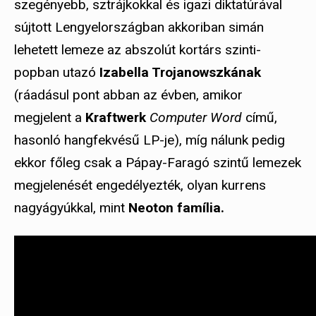
szegényebb, sztrájkokkal és igazi diktatúrával
sújtott Lengyelországban akkoriban simán
lehetett lemeze az abszolút kortárs szinti-
popban utazó
Izabella Trojanowszkának
(ráadásul pont abban az évben, amikor
megjelent a
Kraftwerk
Computer Word
című,
hasonló hangfekvésű LP-je), míg nálunk pedig
ekkor főleg csak a Pápay-Faragó szintű lemezek
megjelenését engedélyezték, olyan kurrens
nagyágyúkkal, mint
Neoton família.