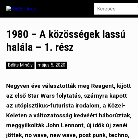
1980 – A közösségek lassú
halála – 1. rész
Bálits Mihály
május 5, 2020
Negyven éve választották meg Reagent, kijött
az első Star Wars folytatás, szárnyra kapott
az utópisztikus-futurista irodalom, a Közel-
Keleten a változatosság kedvéért háborúztak,
meggyilkolták John Lennont, új idők új zenéi
jöttek, no wave, new wave, post punk, techno,