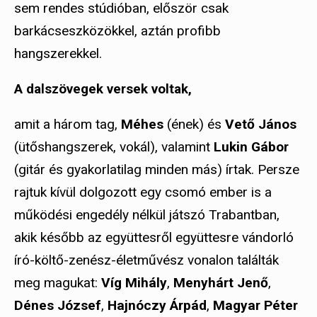
sem rendes stúdióban, először csak
barkácseszközökkel, aztán profibb
hangszerekkel.
A dalszövegek versek voltak,
amit a három tag,
Méhes
(ének) és
Vető János
(ütőshangszerek, vokál), valamint
Lukin Gábor
(gitár és gyakorlatilag minden más) írtak. Persze
rajtuk kívül dolgozott egy csomó ember is a
működési engedély nélkül játszó Trabantban,
akik később az együttesről együttesre vándorló
író-költő-zenész-életművész vonalon találták
meg magukat:
Víg Mihály
,
Menyhárt Jenő
,
Dénes József
,
Hajnóczy Árpád
,
Magyar Péter