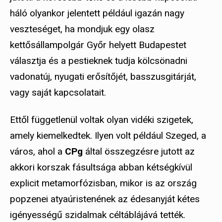
háló olyankor jelentett például igazán nagy
veszteséget, ha mondjuk egy olasz
kettősállampolgár Győr helyett Budapestet
választja és a pestieknek tudja kölcsönadni
vadonatúj, nyugati erősítőjét, basszusgitárját,
vagy saját kapcsolatait.
Ettől függetlenül voltak olyan vidéki szigetek,
amely kiemelkedtek. Ilyen volt például Szeged, a
város, ahol a
CPg
által összegzésre jutott az
akkori korszak fásultsága abban kétségkívül
explicit metamorfózisban, mikor is az ország
popzenei atyaúristenének az édesanyját kétes
igényességű szidalmak céltáblájává tették.