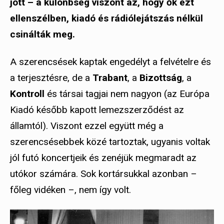
jött – a különbség viszont az, hogy ők ezt
ellenszélben, kiadó és rádiólejátszás nélkül
csinálták meg.
A szerencsések kaptak engedélyt a felvételre és
a terjesztésre, de a
Trabant
, a
Bizottság
, a
Kontroll
és társai tagjai nem nagyon (az Európa
Kiadó később kapott lemezszerződést az
államtól). Viszont ezzel együtt még a
szerencsésebbek közé tartoztak, ugyanis voltak
jól futó koncertjeik és zenéjük megmaradt az
utókor számára. Sok kortársukkal azonban –
főleg vidéken –, nem így volt.