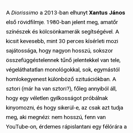
A
Diorissimo
a 2013-ban elhunyt
Xantus János
első rövidfilmje. 1980-ban jelent meg, amatőr
színészek és kölcsönkamerák segítségével. A
kicsit kevesebb, mint 30 perces kísérleti mozi
sajátossága, hogy nagyon hosszú, sokszor
összefüggéstelennek tűnő jelentekkel van tele,
végeláthatatlan monológokkal, sok, egymástól
homlokegyenest különböző szituációkban. A
sztori (már ha van sztori?), főleg annyiból áll,
hogy egy véletlen gyilkosságot próbálnak
kinyomozni, és hogy sikerül-e, az csak azt tudja
meg, aki megnézi: nem hosszú, fenn van
YouTube-on, érdemes rápislantani egy félórára a