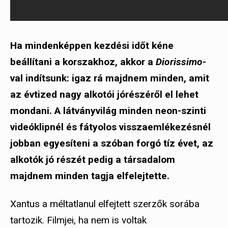
Ha mindenképpen kezdési időt kéne
beállítani a korszakhoz, akkor a
Diorissimo
-
val indítsunk: igaz rá majdnem minden, amit
az évtized nagy alkotói jórészéről el lehet
mondani. A látványvilág minden neon-szinti
videóklipnél és fátyolos visszaemlékezésnél
jobban egyesíteni a szóban forgó tíz évet, az
alkotók jó részét pedig a társadalom
majdnem minden tagja elfelejtette.
Xantus a méltatlanul elfejtett szerzők sorába
tartozik. Filmjei, ha nem is voltak