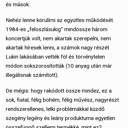
és mások.
Nehéz lenne körülírni az együttes működését.
1984-es „feloszlásukig” mindössze három
koncertjük volt, nem akartak szerepelni, nem
akartak híresek lenni, a számok nagy részét
Lukin lakásában vették föl és törvénytelen
módon sokszorosították (10 anyag után már
illegálisnak számított).
De mégis: hogy rakódott össze mindez, ez a
sok, fiatal, félig bohém, félig művész, nagyrészt
rendszerellenes, lelki problémákkal küzdő
szegény legény és leány produktuma egyetlen
összefüggő szellemi termékké, mint ez?