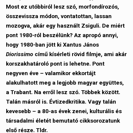
Most ez utóbbiról lesz szó, morfondírozós,
összevissza módon, vontatottan, lassan
mozogva, akár egy használt Zsiguli. De miért
pont 1980-ról beszélünk? Az apropó annyi,
hogy 1980-ban jött ki Xantus János
Diorissimo
című kísérleti rövid filmje, ami akár
korszakhatároló pont is lehetne. Pont
negyven éve – valamikor ekkortájt
alakulhatott meg a legjobb magyar együttes,
a Trabant. Na erről lesz szó. Többek között.
Talán másról is. Évtizedkritika. Vagy talán
kevesebb
– a 80-as évek zenei, kulturális és
társadalmi életét bemutató cikksorozatunk
első része. Tldr.