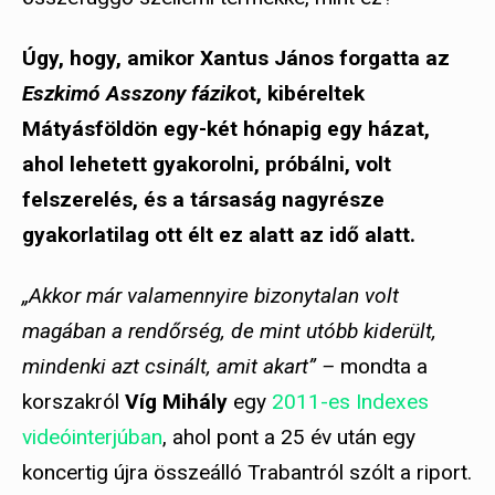
Úgy, hogy, amikor Xantus János forgatta az
Eszkimó Asszony fázik
ot, kibéreltek
Mátyásföldön egy-két hónapig egy házat,
ahol lehetett gyakorolni, próbálni, volt
felszerelés, és a társaság nagyrésze
gyakorlatilag ott élt ez alatt az idő alatt.
„Akkor már valamennyire bizonytalan volt
magában a rendőrség, de mint utóbb kiderült,
mindenki azt csinált, amit akart” –
mondta a
korszakról
Víg Mihály
egy
2011-es Indexes
videóinterjúban
, ahol pont a 25 év után egy
koncertig újra összeálló Trabantról szólt a riport.