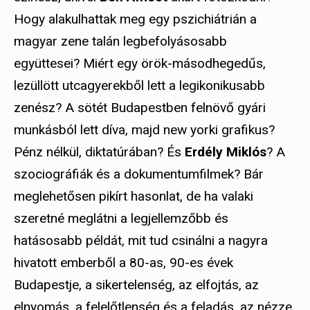
Hogy alakulhattak meg egy pszichiátrián a
magyar zene talán legbefolyásosabb
együttesei? Miért egy örök-másodhegedűs,
lezüllött utcagyerekből lett a legikonikusabb
zenész? A sötét Budapestben felnövő gyári
munkásból lett díva, majd new yorki grafikus?
Pénz nélkül, diktatúrában? És
Erdély Miklós
? A
szociográfiák és a dokumentumfilmek? Bár
meglehetősen pikírt hasonlat, de ha valaki
szeretné meglátni a legjellemzőbb és
hatásosabb példát, mit tud csinálni a nagyra
hivatott emberből a 80-as, 90-es évek
Budapestje, a sikertelenség, az elfojtás, az
elnyomás, a felelőtlenség és a feladás, az nézze