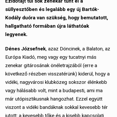
Ezidőtájt túl sok zenekar tűnt el a
süllyesztőben és legalább egy új Bartók-
Kodály duóra van szükség, hogy bemutatott,
hallgatható formában újra láthatóak
legyenek.
Dénes Józsefnek
, azaz Döncinek, a Balaton, az
Európa Kiadó, meg vagy egy tucatnyi más
zenekar gitárosának önéletrajzából (erre a
következő részben visszatérünk) kiderül, hogy a
vidéki, nagyvárosi klubközeg sokszor élénkebb
vagy hálásabb volt, mint a budapesti, ami ma
már utópisztikusnak hangozhat. Ezzel együtt
viszont a vidéki bandáknak sokkal kevesebb tér
jutott: a kevesebb tőke és a kisebb kapcsolati