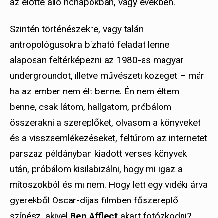
az előtte álló hónapokban, vagy években.
Szintén történészekre, vagy talán
antropológusokra bízható feladat lenne
alaposan feltérképezni az 1980-as magyar
undergroundot, illetve művészeti közeget – már
ha az ember nem élt benne. Én nem éltem
benne, csak látom, hallgatom, próbálom
összerakni a szereplőket, olvasom a könyveket
és a visszaemlékezéseket, feltúrom az internetet
párszáz példányban kiadott verses könyvek
után, próbálom kisilabizálni, hogy mi igaz a
mítoszokból és mi nem. Hogy lett egy vidéki árva
gyerekből Oscar-díjas filmben főszereplő
színész, akivel
Ben Afflect
akart fotózkodni?