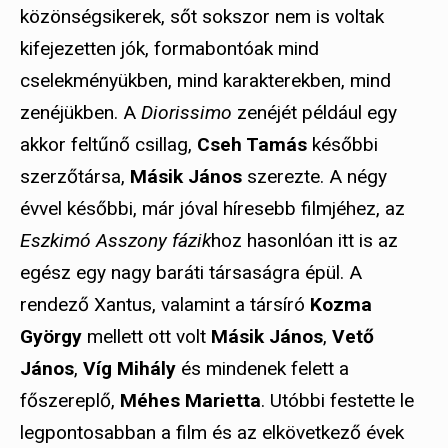
közönségsikerek, sőt sokszor nem is voltak
kifejezetten jók, formabontóak mind
cselekményükben, mind karakterekben, mind
zenéjükben. A
Diorissimo
zenéjét például egy
akkor feltűnő csillag,
Cseh Tamás
későbbi
szerzőtársa,
Másik János
szerezte. A négy
évvel későbbi, már jóval híresebb filmjéhez, az
Eszkimó Asszony fázik
hoz hasonlóan itt is az
egész egy nagy baráti társaságra épül. A
rendező Xantus, valamint a társíró
Kozma
György
mellett ott volt
Másik János
,
Vető
János
,
Víg Mihály
és mindenek felett a
főszereplő,
Méhes Marietta
. Utóbbi festette le
legpontosabban a film és az elkövetkező évek