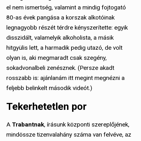
el nem ismertség, valamint a mindig fojtogató
80-as évek pangása a korszak alkotóinak
legnagyobb részét térdre kényszerítette: egyik
disszidált, valamelyik alkoholista, a másik
hitgyülis lett, a harmadik pedig utazó, de volt
olyan is, aki megmaradt csak szegény,
sokadvonalbeli zenésznek. (Persze akadt
rosszabb is: ajánlanám itt megint megnézni a
feljebb belinkelt második videót.)
Tekerhetetlen por
A
Trabantnak
, írásunk központi szereplőjének,
mindössze tizenvalahány száma van felvéve, az