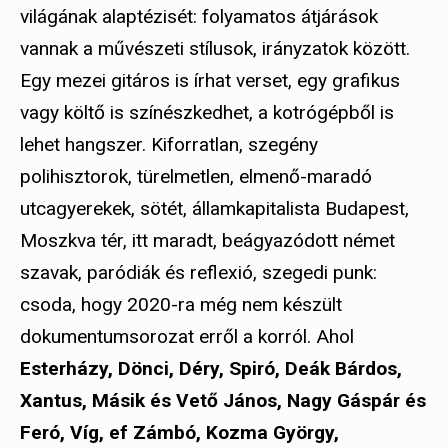
világának alaptézisét: folyamatos átjárások
vannak a művészeti stílusok, irányzatok között.
Egy mezei gitáros is írhat verset, egy grafikus
vagy költő is színészkedhet, a kotrógépből is
lehet hangszer. Kiforratlan, szegény
polihisztorok, türelmetlen, elmenő-maradó
utcagyerekek, sötét, államkapitalista Budapest,
Moszkva tér, itt maradt, beágyazódott német
szavak, paródiák és reflexió, szegedi punk:
csoda, hogy 2020-ra még nem készült
dokumentumsorozat erről a korról. Ahol
Esterházy, Dönci, Déry, Spiró, Deák Bárdos,
Xantus, Másik és Vető János, Nagy Gáspár és
Feró, Víg, ef Zámbó, Kozma György,