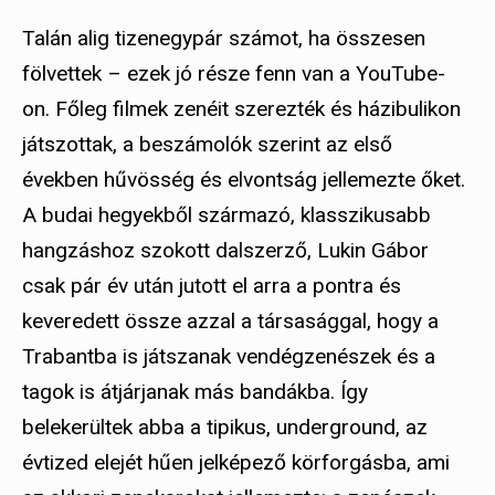
Talán alig tizenegypár számot, ha összesen
fölvettek – ezek jó része fenn van a YouTube-
on. Főleg filmek zenéit szerezték és házibulikon
játszottak, a beszámolók szerint az első
években hűvösség és elvontság jellemezte őket.
A budai hegyekből származó, klasszikusabb
hangzáshoz szokott dalszerző, Lukin Gábor
csak pár év után jutott el arra a pontra és
keveredett össze azzal a társasággal, hogy a
Trabantba is játszanak vendégzenészek és a
tagok is átjárjanak más bandákba. Így
belekerültek abba a tipikus, underground, az
évtized elejét hűen jelképező körforgásba, ami